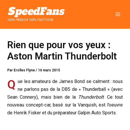
Aller
au
contenu
100% PASSION 100% EMOTIONS
Rien que pour vos yeux :
Aston Martin Thunderbolt
Par
Erolles Flyne
/
16 mars 2015
Q
ue les amateurs de James Bond se calment : nous
ne parlons pas de la DB5 de « Thunderball » (avec
Sean Connery), mais bien de la
Thunderbolt
. Ce tout
nouveau concept-car, basé sur la Vanquish, est l’oeuvre
de Henrik Fisker et du préparateur Galpin Auto Sports.