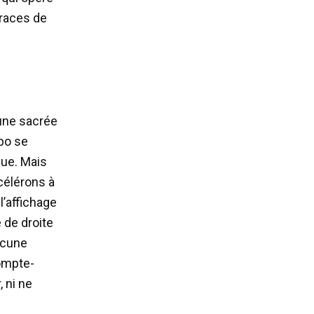
traces de
 une sacrée
bo se
que. Mais
célérons à
l’affichage
 de droite
ucune
compte-
 ni ne