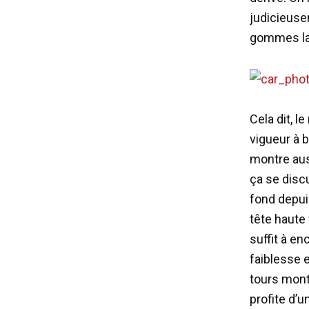
judicieuse
gommes lai
Cela dit, 
vigueur à 
montre aus
ça se disc
fond depui
tête haute 
suffit à e
faiblesse e
tours monte
profite d’