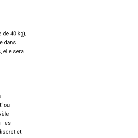
 de 40 kg),
le dans
 elle sera
e
t’ ou
vèle
r les
discret et