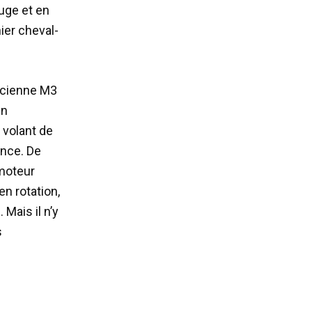
ouge et en
nier cheval-
ancienne M3
un
 volant de
ance. De
 moteur
n rotation,
Mais il n’y
s