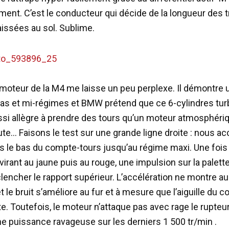
ment. C’est le conducteur qui décide de la longueur des 
ssées au sol. Sublime.
le moteur de la M4 me laisse un peu perplexe. Il démontre
bas et mi-régimes et BMW prétend que ce 6-cylindres tur
si allègre à prendre des tours qu’un moteur atmosphéri
ute… Faisons le test sur une grande ligne droite : nous ac
s le bas du compte-tours jusqu’au régime maxi. Une fois 
virant au jaune puis au rouge, une impulsion sur la palette
nclencher le rapport supérieur. L’accélération ne montre a
t le bruit s’améliore au fur et à mesure que l’aiguille du 
. Toutefois, le moteur n’attaque pas avec rage le rupteur,
une puissance ravageuse sur les derniers 1 500 tr/min .