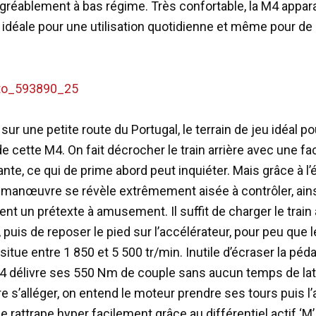
gréablement à bas régime. Très confortable, la M4 appa
 idéale pour une utilisation quotidienne et même pour de
sur une petite route du Portugal, le terrain de jeu idéal po
de cette M4. On fait décrocher le train arrière avec une fac
te, ce qui de prime abord peut inquiéter. Mais grâce à l’é
a manœuvre se révèle extrêmement aisée à contrôler, ain
ent un prétexte à amusement. Il suffit de charger le train
, puis de reposer le pied sur l’accélérateur, pour peu que 
itue entre 1 850 et 5 500 tr/min. Inutile d’écraser la péd
 M4 délivre ses 550 Nm de couple sans aucun temps de la
ère s’alléger, on entend le moteur prendre ses tours puis l’
le rattrape hyper facilement grâce au différentiel actif ‘M