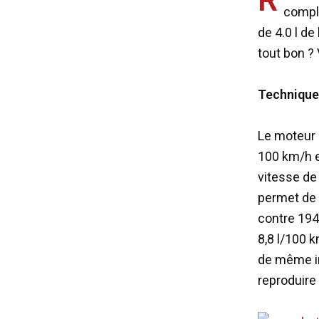
comple
de 4.0 l de
tout bon ?
Technique
Le moteur 
100 km/h e
vitesse de
permet de 
contre 194
8,8 l/100 
de même im
reproduire