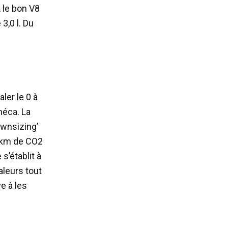
 le bon V8
 3,0 l. Du
ler le 0 à
méca. La
ownsizing’
g/km de CO2
’établit à
aleurs tout
e à les