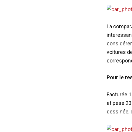
La compara
intéressant
considérer
voitures d
correspond
Pour le re
Facturée 1
et pèse 23
dessinée, 