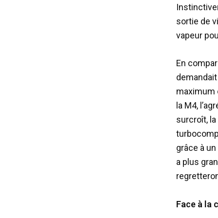
Instinctiv
sortie de v
vapeur pou
En compara
demandait 
maximum de
la M4, l’ag
surcroît, l
turbocompr
grâce à un 
a plus gran
regretteron
Face à la