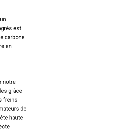
 un
ogrès est
 de carbone
re en
r notre
les grâce
s freins
amateurs de
tête haute
ecte