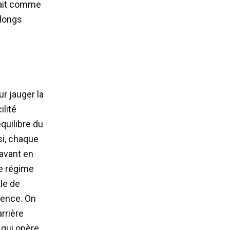
rait comme
 longs
ur jauger la
ilité
quilibre du
si, chaque
 avant en
le régime
ale de
tence. On
arrière
’ qui opère