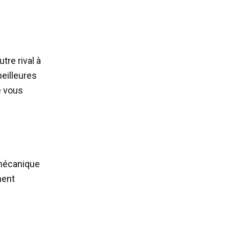
tre rival à
eilleures
e vous
 mécanique
ment