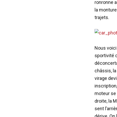
ronronne a
la monture
trajets.
Nous voici 
sportivité 
déconcertan
châssis, l
virage devi
inscription
moteur se s
droite, la
sent l’arri
dérive. On 