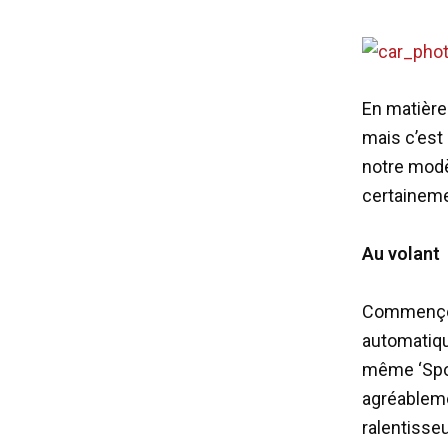
En matière
mais c’est
notre modè
certaineme
Au volant
Commençons
automatiqu
même ‘Spor
agréableme
ralentisseu