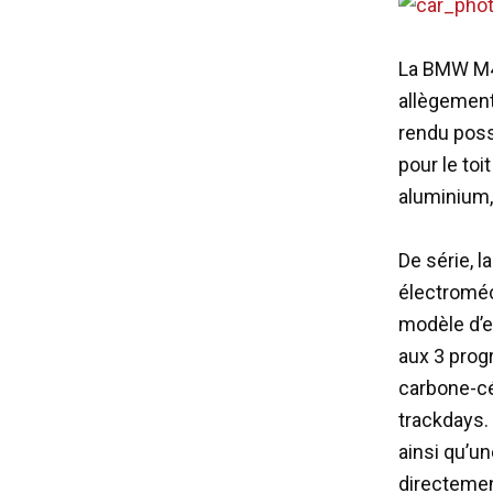
La BMW M4 
allègement
rendu possi
pour le toi
aluminium,
De série, l
électroméc
modèle d’e
aux 3 progr
carbone-cé
trackdays.
ainsi qu’u
directement