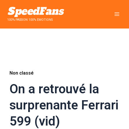
Aller
au
contenu
100% PASSION 100% EMOTIONS
Non classé
On a retrouvé la
surprenante Ferrari
599 (vid)