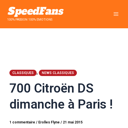
Aller
au
contenu
100% PASSION 100% EMOTIONS
,
CLASSIQUES
NEWS CLASSIQUES
700 Citroën DS
dimanche à Paris !
1 commentaire
/
Erolles Flyne
/
21 mai 2015