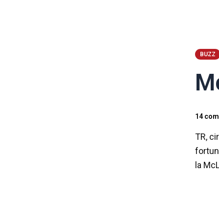
BUZZ
Mc
14 com
TR, ci
fortun
la Mc