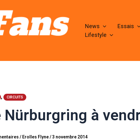
News
Essais
Lifestyle
,
CIRCUITS
 Nürburgring à vendr
entaires
/
Erolles Flyne
/
3 novembre 2014