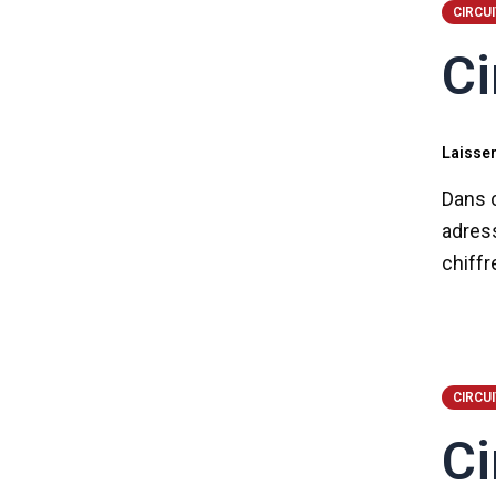
CIRCU
Ci
Laisse
Dans c
adress
chiffr
CIRCU
Ci