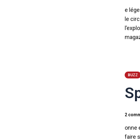
e lége
le cir
l’expl
magaz
BUZZ
Sp
2 comm
onne e
faire 