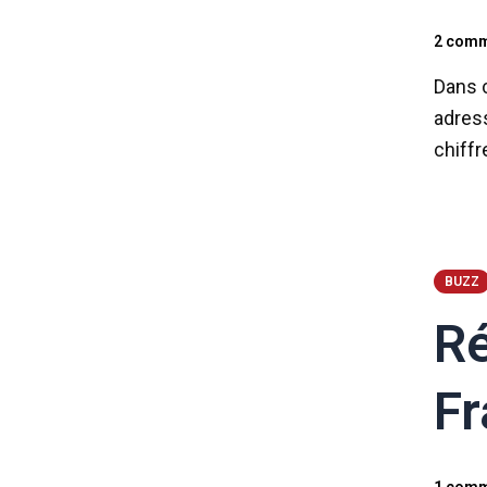
2 comm
Dans c
adress
chiffr
BUZZ
Ré
Fr