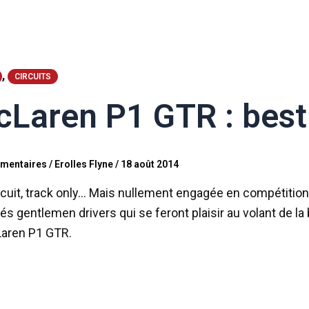
,
CIRCUITS
Laren P1 GTR : best
mentaires
/
Erolles Flyne
/
18 août 2014
rcuit, track only… Mais nullement engagée en compétitio
és gentlemen drivers qui se feront plaisir au volant de la
Laren P1 GTR.