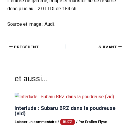
L’entrée de gamme, coupé et roadster, ne se résume
donc plus au… 2.0 l TDI de 184 ch.
Source et image : Audi.
PRÉCÉDENT
SUIVANT
et aussi...
Interlude : Subaru BRZ dans la poudreuse
(vid)
Laisser un commentaire
/
/ Par
Erolles Flyne
BUZZ