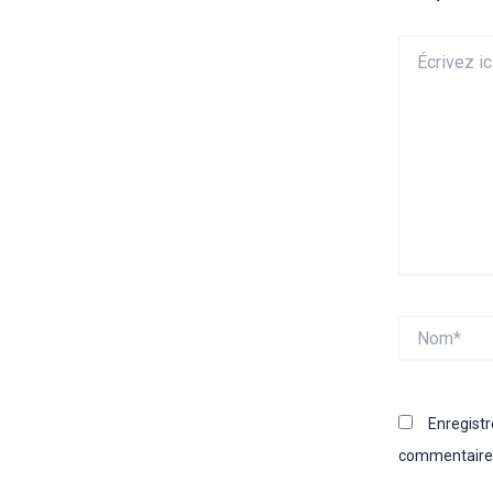
Écrivez
ici…
Nom*
Enregist
commentaire