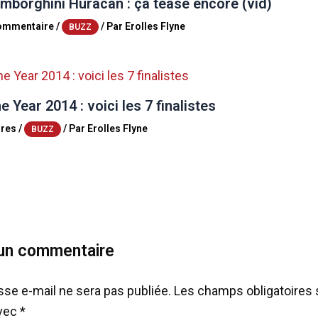
mborghini Huracan : ça tease encore (vid)
commentaire
/
/ Par
Erolles Flyne
BUZZ
e Year 2014 : voici les 7 finalistes
res
/
/ Par
Erolles Flyne
BUZZ
 un commentaire
sse e-mail ne sera pas publiée.
Les champs obligatoires 
avec
*