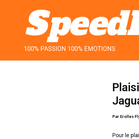
Aller
au
contenu
100% PASSION 100% EMOTIONS
Plais
Jagu
Par
Erolles F
Pour le pla