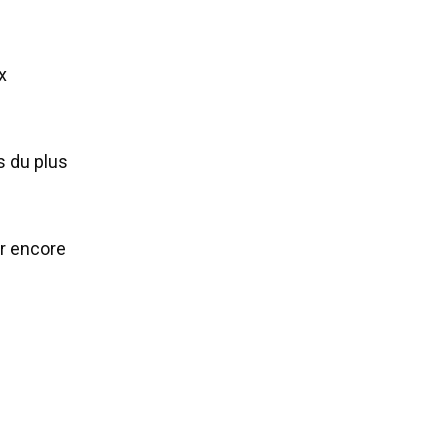
x
s du plus
er encore