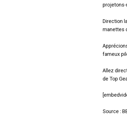
projetons-
Direction 
manettes d
Apprécions
fameux pilo
Allez dire
de Top Ge
[embedvid
Source : B