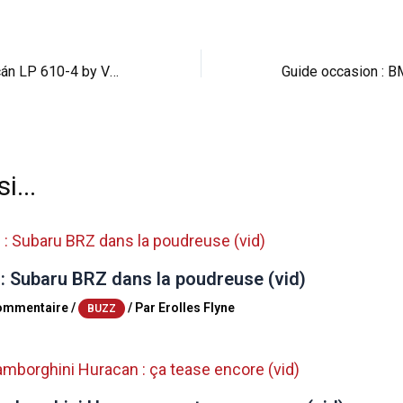
Lamborghini Huracán LP 610-4 by Vorsteiner : du style
i...
 : Subaru BRZ dans la poudreuse (vid)
commentaire
/
/ Par
Erolles Flyne
BUZZ