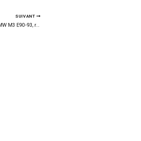
SUIVANT
Guide occasion : BMW M3 E90-93, rugissements et polyvalence