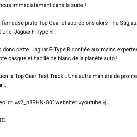
nous immédiatement dans la suite !
la fameuse piste Top Gear et apprécions alors The Stig au
’une Jaguar F-Type R !
 donc cette Jaguar F-Type R confiée aux mains experte
te casqué et habillé de blanc de la planète auto !
ction la Top Gear Test Track… Une autre manière de profit
ar…
eo id= »s2_n8RHN-G0″ website= »youtube »]
BC.