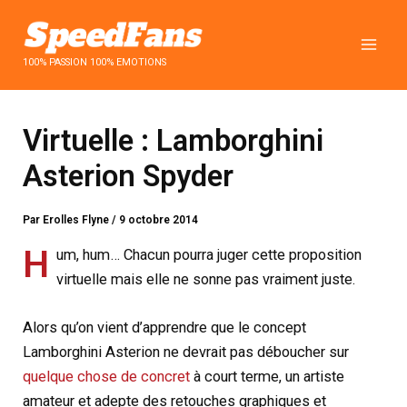
Aller
au
contenu
100% PASSION 100% EMOTIONS
Virtuelle : Lamborghini
Asterion Spyder
Par
Erolles Flyne
/
9 octobre 2014
H
um, hum… Chacun pourra juger cette proposition
virtuelle mais elle ne sonne pas vraiment juste.
Alors qu’on vient d’apprendre que le concept
Lamborghini Asterion ne devrait pas déboucher sur
quelque chose de concret
à court terme, un artiste
amateur et adepte des retouches graphiques et