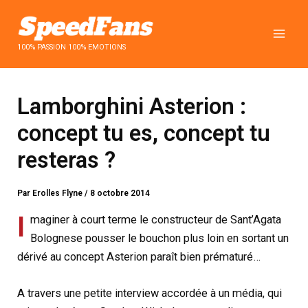
Aller
au
contenu
100% PASSION 100% EMOTIONS
Lamborghini Asterion :
concept tu es, concept tu
resteras ?
Par
Erolles Flyne
/
8 octobre 2014
I
maginer à court terme le constructeur de Sant’Agata
Bolognese pousser le bouchon plus loin en sortant un
dérivé au concept Asterion paraît bien prématuré…
A travers une petite interview accordée à un média, qui