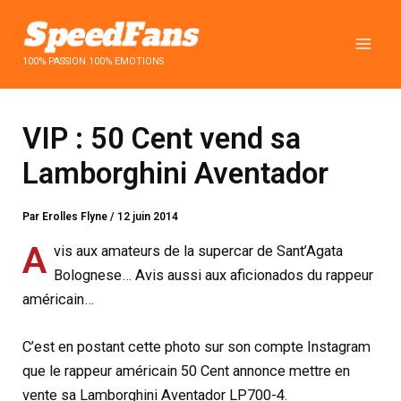
Aller
au
contenu
100% PASSION 100% EMOTIONS
VIP : 50 Cent vend sa
Lamborghini Aventador
Par
Erolles Flyne
/
12 juin 2014
A
vis aux amateurs de la supercar de Sant’Agata
Bolognese… Avis aussi aux aficionados du rappeur
américain…
C’est en postant cette photo sur son compte Instagram
que le rappeur américain 50 Cent annonce mettre en
vente sa Lamborghini Aventador LP700-4.