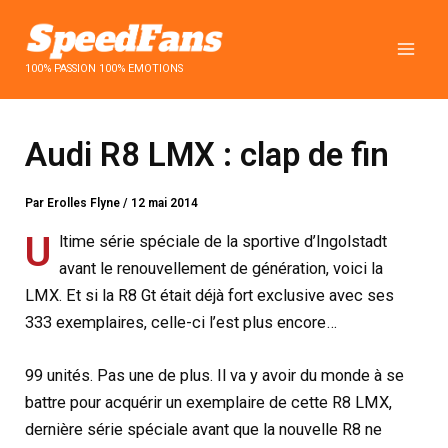
Aller
au
contenu
100% PASSION 100% EMOTIONS
Audi R8 LMX : clap de fin
Par
Erolles Flyne
/
12 mai 2014
U
ltime série spéciale de la sportive d’Ingolstadt
avant le renouvellement de génération, voici la
LMX. Et si la R8 Gt était déjà fort exclusive avec ses
333 exemplaires, celle-ci l’est plus encore…
99 unités. Pas une de plus. Il va y avoir du monde à se
battre pour acquérir un exemplaire de cette R8 LMX,
dernière série spéciale avant que la nouvelle R8 ne