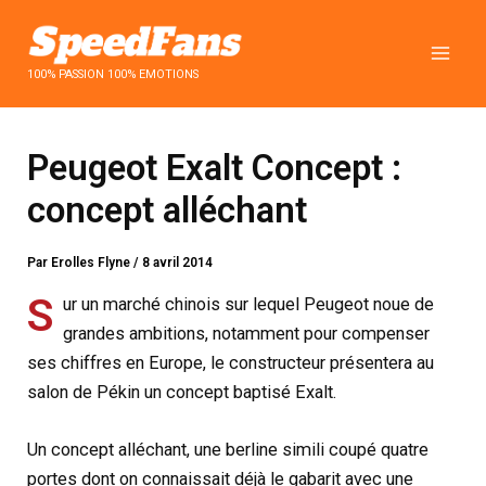
Aller
au
contenu
100% PASSION 100% EMOTIONS
Peugeot Exalt Concept :
concept alléchant
Par
Erolles Flyne
/
8 avril 2014
S
ur un marché chinois sur lequel Peugeot noue de
grandes ambitions, notamment pour compenser
ses chiffres en Europe, le constructeur présentera au
salon de Pékin un concept baptisé Exalt.
Un concept alléchant, une berline simili coupé quatre
portes dont on connaissait déjà le gabarit avec une