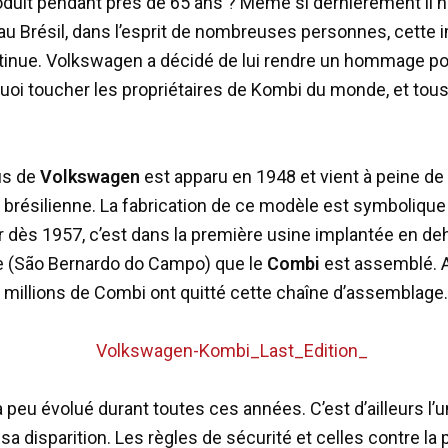
oduit pendant près de 65 ans ? Même si dernièrement il n’
’au Brésil, dans l’esprit de nombreuses personnes, cette
ntinue. Volkswagen a décidé de lui rendre un hommage p
quoi toucher les propriétaires de Kombi du monde, et tous
us de
Volkswagen
est apparu en 1948 et vient à peine de
 brésilienne. La fabrication de ce modèle est symbolique 
 dès 1957, c’est dans la première usine implantée en de
e (São Bernardo do Campo) que le
Combi
est assemblé. A
6 millions de Combi ont quitté cette chaîne d’assemblage.
 peu évolué durant toutes ces années. C’est d’ailleurs l’
sa disparition. Les règles de sécurité et celles contre la 