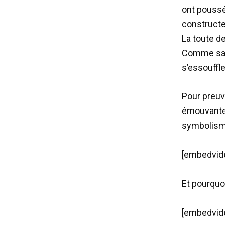
ont poussé 
constructe
La toute de
Comme sa c
s’essouffl
Pour preuv
émouvante 
symbolisme
[embedvide
Et pourquoi
[embedvide