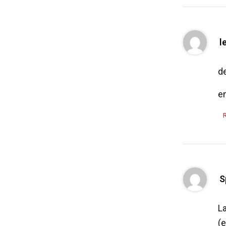
l
d
en
S
La
(e