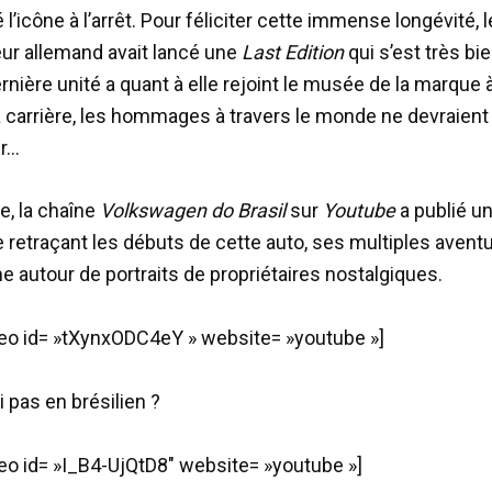
l’icône à l’arrêt. Pour féliciter cette immense longévité, l
ur allemand avait lancé une
Last Edition
qui s’est très bi
rnière unité a quant à elle rejoint le musée de la marque
arrière, les hommages à travers le monde ne devraient
er…
e, la chaîne
Volkswagen do Brasil
sur
Youtube
a publié u
retraçant les débuts de cette auto, ses multiples avent
 autour de portraits de propriétaires nostalgiques.
o id= »tXynxODC4eY » website= »youtube »]
 pas en brésilien ?
o id= »I_B4-UjQtD8″ website= »youtube »]