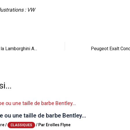
lustrations : VW
Duke Dynamics et la Lamborghini Aventador Qualo
i...
 ou une taille de barbe Bentley…
re
/
/ Par
Erolles Flyne
CLASSIQUES