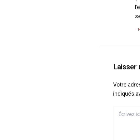
l’
se
Laisser
Votre adre
indiqués 
Écrivez
ici…