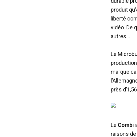
durable pr
produit qu
liberté co
vidéo. De 
autres…
Le Microb
production
marque car
l’Allemagn
près d’1,5
Le
Combi
a
raisons de 