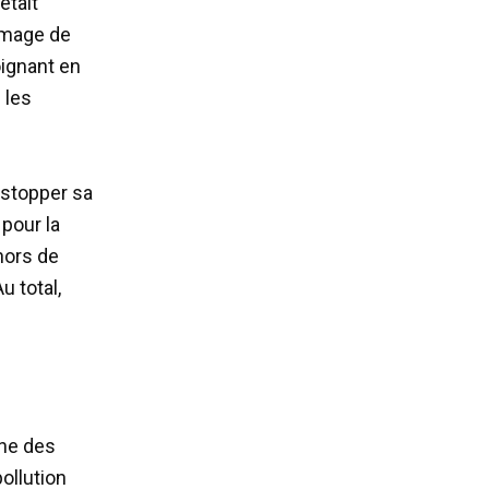
était
 image de
oignant en
 les
 stopper sa
pour la
hors de
u total,
une des
pollution