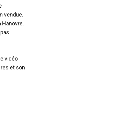
e
en vendue.
 à Hanovre.
 pas
ne vidéo
ures et son