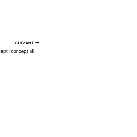
SUIVANT
Peugeot Exalt Concept : concept alléchant