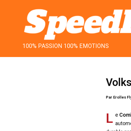
Aller
au
contenu
100% PASSION 100% EMOTIONS
Volks
Par
Erolles F
L
e
Com
automo