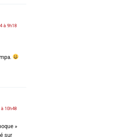
14 à 9h18
sympa.
4 à 10h48
époque »
ré sur