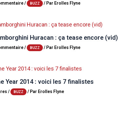
commentaire
/
/ Par
Erolles Flyne
BUZZ
mborghini Huracan : ça tease encore (vid)
commentaire
/
/ Par
Erolles Flyne
BUZZ
e Year 2014 : voici les 7 finalistes
res
/
/ Par
Erolles Flyne
BUZZ