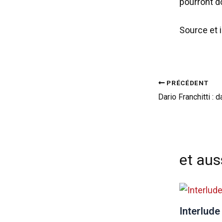
pourront d
Source et 
PRÉCÉDENT
et auss
Interlude