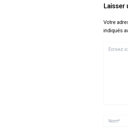
Laisser
Votre adre
indiqués 
Écrivez
ici…
Nom*