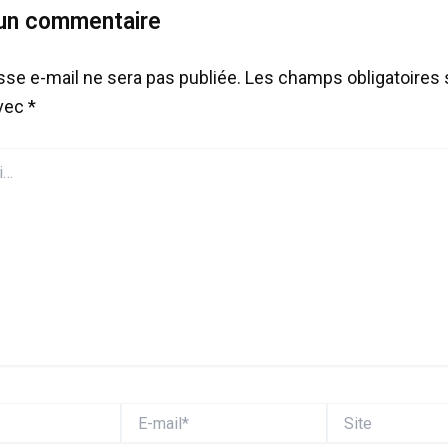
 un commentaire
sse e-mail ne sera pas publiée.
Les champs obligatoires 
avec
*
E-
Site
mail*