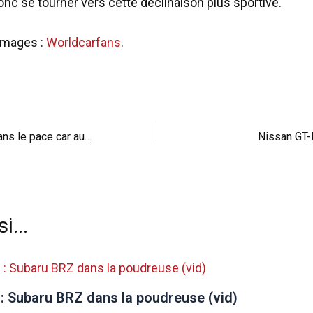
onc se tourner vers cette déclinaison plus sportive.
images :
Worldcarfans
.
Dario Franchitti : dans le pace car aux 500 miles d’Indianapolis
Nissan GT-R
i...
 : Subaru BRZ dans la poudreuse (vid)