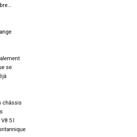
mbre…
Range
rmalement
ue se
éjà
s châssis
us
V8 5 l
ritannique