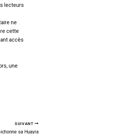
es lecteurs
aire ne
ère cette
nant accès
ors, une
SUIVANT
bichonne sa Huayra