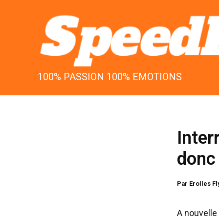
Aller
au
contenu
100% PASSION 100% EMOTIONS
Inter
donc 
Par
Erolles F
A nouvelle 