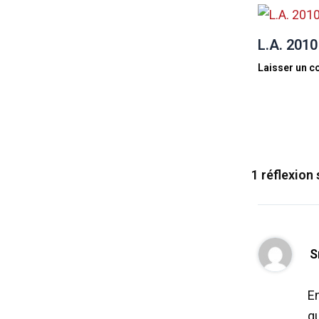
L.A. 2010
Laisser un 
1 réflexion 
S
En
q