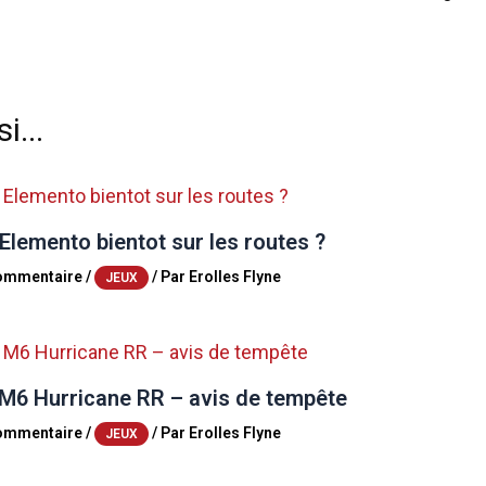
i...
Elemento bientot sur les routes ?
commentaire
/
/ Par
Erolles Flyne
JEUX
M6 Hurricane RR – avis de tempête
commentaire
/
/ Par
Erolles Flyne
JEUX