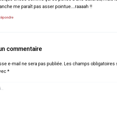
lanche me paraît pas asser pointue….raaaah !!
Répondre
 un commentaire
sse e-mail ne sera pas publiée.
Les champs obligatoires 
avec
*