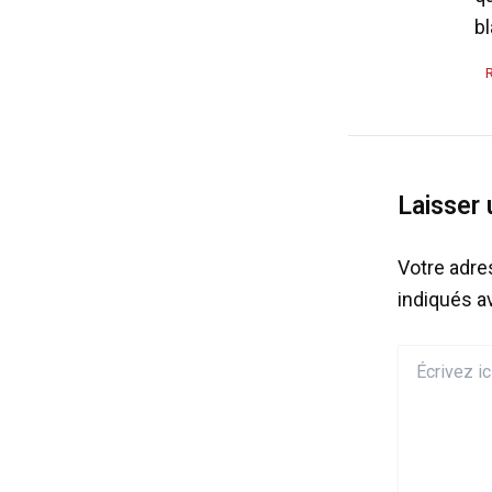
b
Laisser
Votre adre
indiqués 
Écrivez
ici…