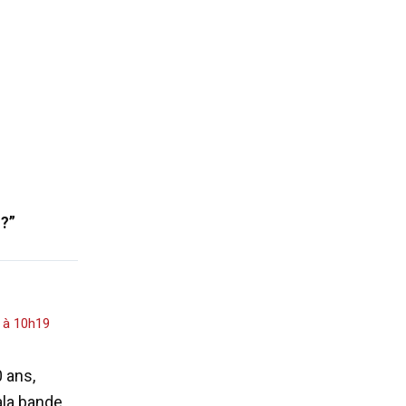
 ?”
3 à 10h19
0 ans,
àla bande