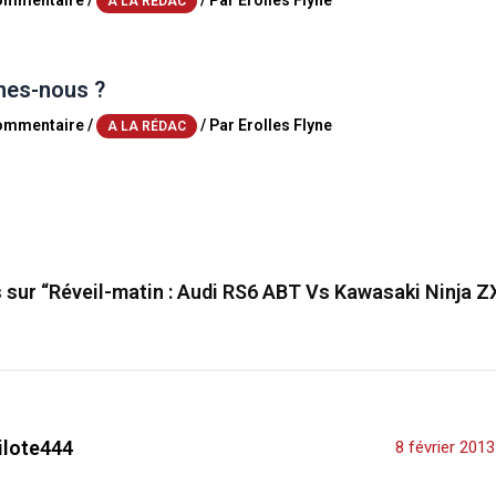
commentaire
/
/ Par
Erolles Flyne
A LA RÉDAC
es-nous ?
commentaire
/
/ Par
Erolles Flyne
A LA RÉDAC
s sur “Réveil-matin : Audi RS6 ABT Vs Kawasaki Ninja ZX
ilote444
8 février 201