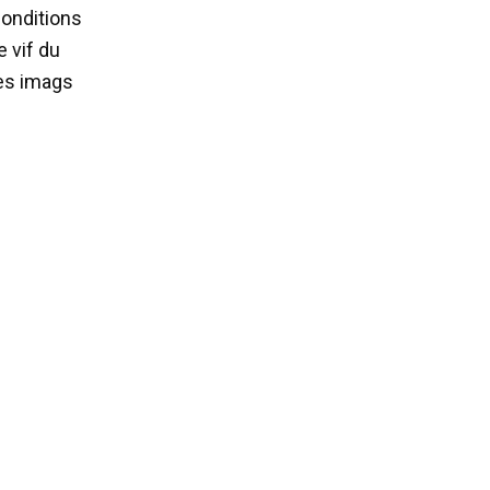
onditions
 vif du
nes imags