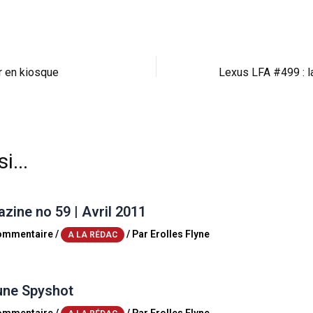
r en kiosque
i...
ine no 59 | Avril 2011
commentaire
/
/ Par
Erolles Flyne
A LA RÉDAC
une Spyshot