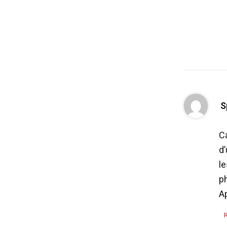
S
Ca
d’
l
p
A