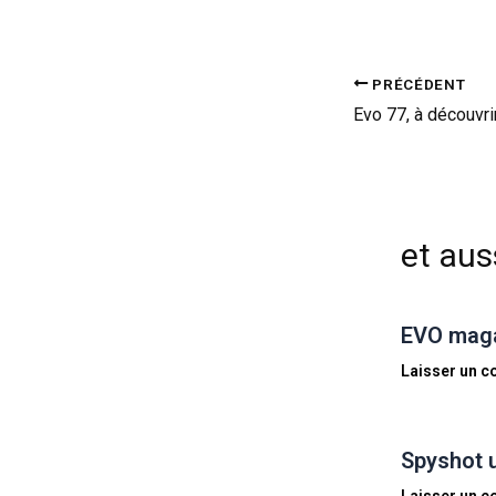
PRÉCÉDENT
Evo 77, à découvri
et auss
EVO magaz
Laisser un 
Spyshot 