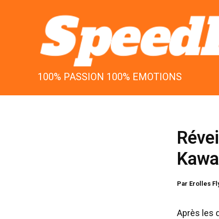
Aller
au
contenu
100% PASSION 100% EMOTIONS
Révei
Kawas
Par
Erolles F
Après les 