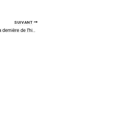
SUIVANT
Lexus LFA #499 : la dernière de l’histoire