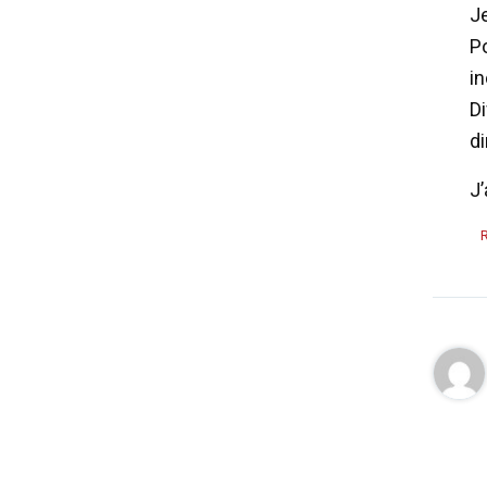
J
P
in
Di
d
J’