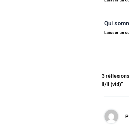
Laisser un 
Qui somm
Laisser un 
3 réflexion
II/II (vid)”
P