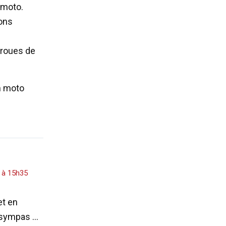
 moto.
ions
 roues de
en moto
3 à 15h35
et en
t sympas …