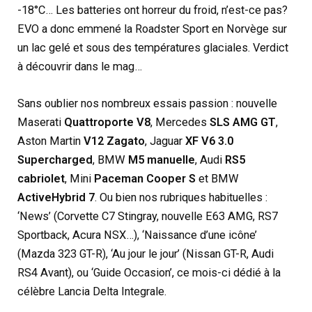
-18°C… Les batteries ont horreur du froid, n’est-ce pas?
EVO a donc emmené la Roadster Sport en Norvège sur
un lac gelé et sous des températures glaciales. Verdict
à découvrir dans le mag…
Sans oublier nos nombreux essais passion : nouvelle
Maserati
Quattroporte V8
, Mercedes
SLS AMG GT
,
Aston Martin
V12 Zagato
, Jaguar
XF V6 3.0
Supercharged
, BMW
M5 manuelle
, Audi
RS5
cabriolet
, Mini
Paceman Cooper S
et BMW
ActiveHybrid 7
. Ou bien nos rubriques habituelles :
‘News’ (Corvette C7 Stingray, nouvelle E63 AMG, RS7
Sportback, Acura NSX…), ‘Naissance d’une icône’
(Mazda 323 GT-R), ‘Au jour le jour’ (Nissan GT-R, Audi
RS4 Avant), ou ‘Guide Occasion’, ce mois-ci dédié à la
célèbre Lancia Delta Integrale.