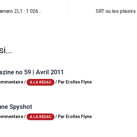
Hennessey et la Camaro ZL1 : 1 026 ch pour le pack ultime
i...
ine no 59 | Avril 2011
commentaire
/
/ Par
Erolles Flyne
A LA RÉDAC
une Spyshot
commentaire
/
/ Par
Erolles Flyne
A LA RÉDAC