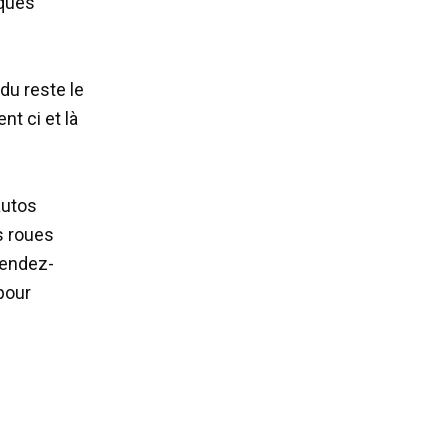
lques
 du reste le
nt ci et là
autos
s roues
Rendez-
pour