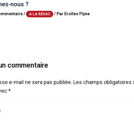
es-nous ?
commentaire
/
/ Par
Erolles Flyne
A LA RÉDAC
 un commentaire
sse e-mail ne sera pas publiée.
Les champs obligatoires 
avec
*