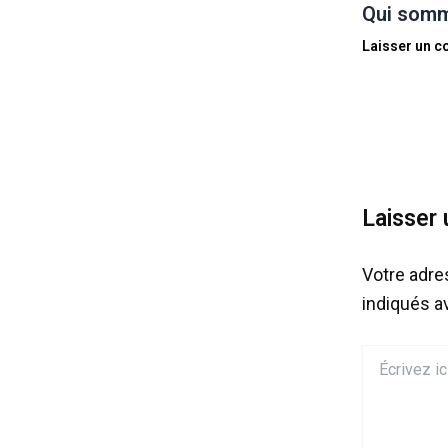
Qui somm
Laisser un 
Laisser
Votre adre
indiqués 
Écrivez
ici…