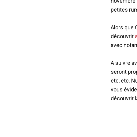
novembre q
petites rum
Alors que G
découvrir
avec notam
A suivre a
seront pro
etc, etc. 
vous évid
découvrir 