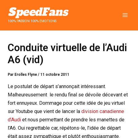
Aller
au
contenu
100% PASSION 100% EMOTIONS
Conduite virtuelle de l’Audi
A6 (vid)
Par
Erolles Flyne
/
11 octobre 2011
Le postulat de départ s’annonçait intéressant.
Malheureusement le rendu final se dévoile décevant et
fort ennuyeux. Dommage pour cette idée de jeu virtuel
sur Youtube que vient de lancer la
division canadienne
d’Audi
et nous permettant de prendre les manettes de
l’A6. Oui regrettable car, répétons-le, l’idée de départ
était assez sympathique et plutôt enthousiasmante.