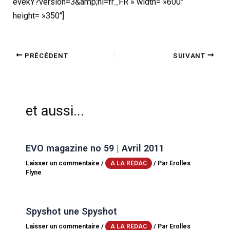
evekY?version=3&amp;hl=fr_FR » width= »600″
height= »350″]
PRÉCÉDENT
SUIVANT
et aussi...
EVO magazine no 59 | Avril 2011
Laisser un commentaire
/
/ Par
Erolles
A LA RÉDAC
Flyne
Spyshot une Spyshot
Laisser un commentaire
/
/ Par
Erolles
A LA RÉDAC