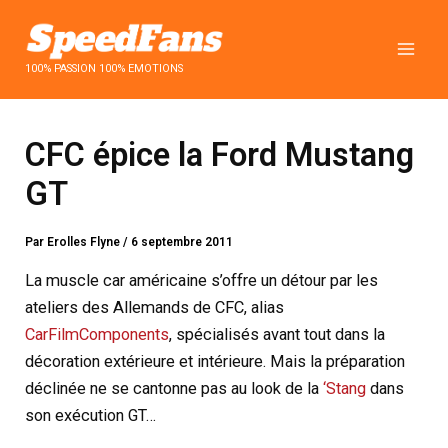
Aller
au
contenu
100% PASSION 100% EMOTIONS
CFC épice la Ford Mustang
GT
Par
Erolles Flyne
/
6 septembre 2011
La muscle car américaine s’offre un détour par les
ateliers des Allemands de CFC, alias
CarFilmComponents
, spécialisés avant tout dans la
décoration extérieure et intérieure. Mais la préparation
déclinée ne se cantonne pas au look de la
‘Stang
dans
son exécution GT…