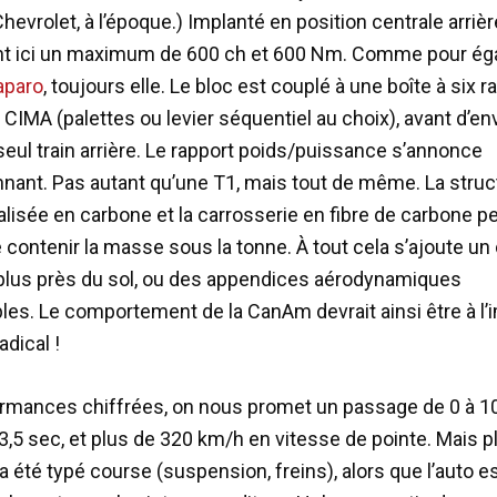
hevrolet, à l’époque.) Implanté en position centrale arrière
nt ici un maximum de 600 ch et 600 Nm. Comme pour ég
aparo
, toujours elle. Le bloc est couplé à une boîte à six r
 CIMA (palettes ou levier séquentiel au choix), avant d’e
seul train arrière. Le rapport poids/puissance s’annonce
nant. Pas autant qu’une T1, mais tout de même. La struc
alisée en carbone et la carrosserie en fibre de carbone 
 contenir la masse sous la tonne. À tout cela s’ajoute un
 plus près du sol, ou des appendices aérodynamiques
les. Le comportement de la CanAm devrait ainsi être à l
adical !
rmances chiffrées, on nous promet un passage de 0 à 
 3,5 sec, et plus de 320 km/h en vitesse de pointe. Mais p
a été typé course (suspension, freins), alors que l’auto 