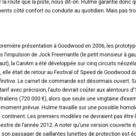
r la route que la piste, nous dit-on. Hulme garantie donc 
ts côté confort ou conduite au quotidien. Mais pas tro
première présentation à Goodwood en 2006, les prototyp
us l’impulsion de Jock Freemantle (le petit monsieur à ga
aut), la CanAm a été développée sur cinq circuits néozél
1, elle était de retour au Festival of Speed de Goodwood 
finitive. Le carnet de commande est désormais ouvert. 
 tarif avec précision, l’auto devrait coûter aux alentours d’
traliens (720 000 €), alors que seule une vingtaine d’exe
e moment prévue. Hulme travaille sur une possible homol
x continent. Les premiers modèles ne devraient pas être l
estre de l’année 2012. A noter qu’une version couverte 
et son passager de saillantes lunettes de protection est 