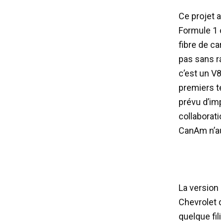
Ce projet a
Formule 1 
fibre de ca
pas sans r
c’est un V8
premiers te
prévu d’im
collaborat
CanAm n’au
La version
Chevrolet q
quelque fi