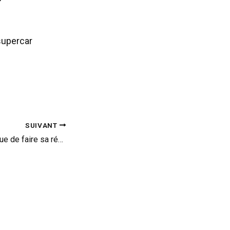
supercar
SUIVANT
L’Audi R8 GT continue de faire sa réclame (vid)