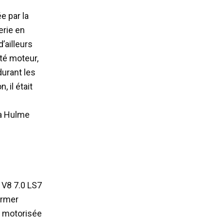
e par la
erie en
d’ailleurs
ôté moteur,
durant les
 il était
la Hulme
 V8 7.0 LS7
firmer
s motorisée