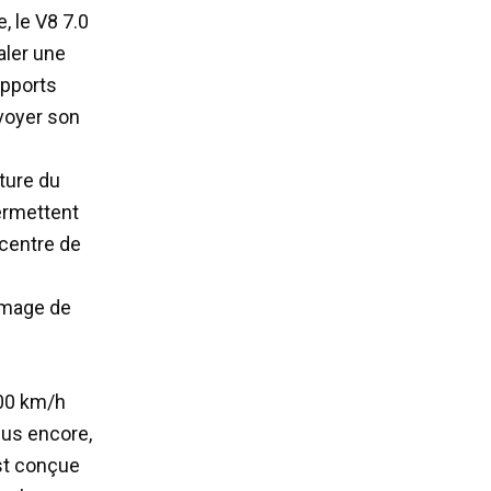
, le V8 7.0
aler une
apports
nvoyer son
ture du
permettent
 centre de
’image de
100 km/h
lus encore,
est conçue