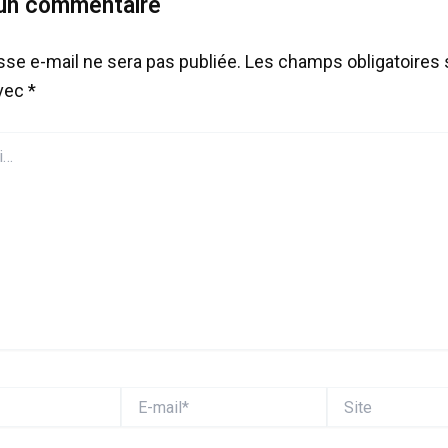
 un commentaire
sse e-mail ne sera pas publiée.
Les champs obligatoires 
avec
*
E-
Site
mail*