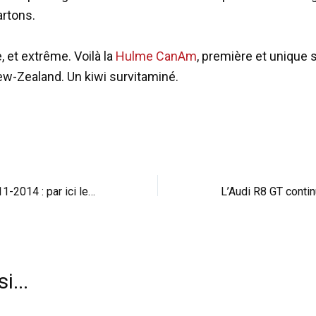
artons.
, et extrême. Voilà la
Hulme CanAm
, première et unique 
w-Zealand. Un kiwi survitaminé.
Gamme Ferrari 2011-2014 : par ici le programme
i...