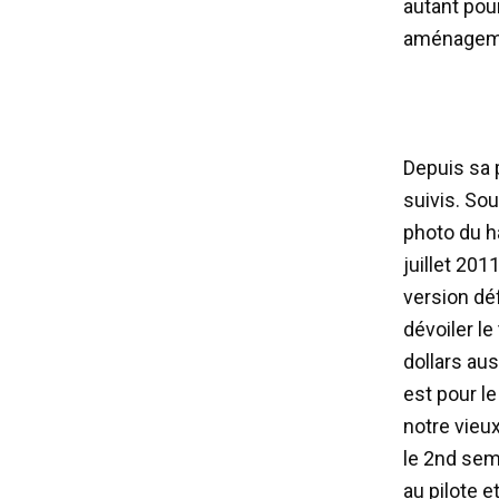
autant pou
aménagemen
Depuis sa 
suivis. So
photo du h
juillet 201
version dé
dévoiler le
dollars aus
est pour l
notre vieu
le 2nd sem
au pilote 