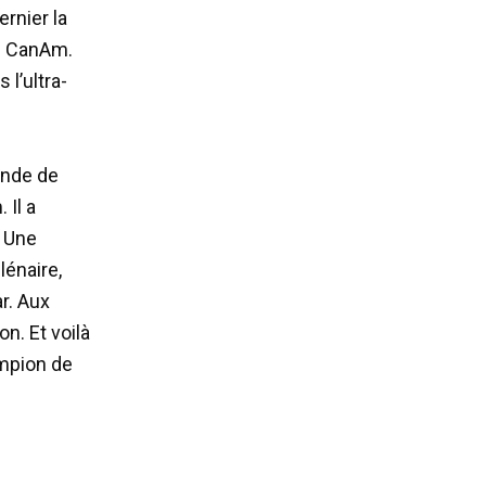
ernier la
me CanAm.
 l’ultra-
onde de
Il a
 Une
lénaire,
r. Aux
n. Et voilà
ampion de