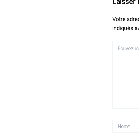
Laisser
Votre adre
indiqués 
Écrivez
ici…
Nom*