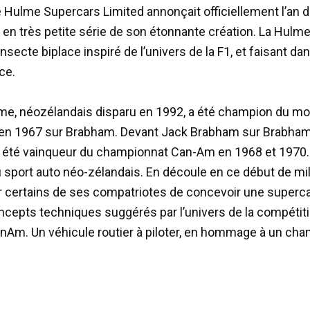
e Hulme Supercars Limited annonçait officiellement l’an d
 en très petite série de son étonnante création. La Hul
insecte biplace inspiré de l’univers de la F1, et faisant dans
ce.
e, néozélandais disparu en 1992, a été champion du m
en 1967 sur Brabham. Devant Jack Brabham sur Brabham. 
 été vainqueur du championnat Can-Am en 1968 et 1970.
 sport auto néo-zélandais. En découle en ce début de mil
ur certains de ses compatriotes de concevoir une superca
ncepts techniques suggérés par l’univers de la compétitio
nAm. Un véhicule routier à piloter, en hommage à un ch