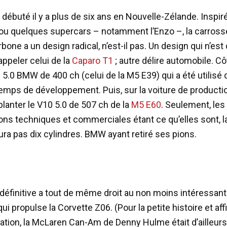
 débuté il y a plus de six ans en Nouvelle-Zélande. Inspiré
ou quelques supercars – notamment l’Enzo –, la carross
rbone a un design radical, n’est-il pas. Un design qui n’est 
appeler celui de la
Caparo T1
; autre délire automobile. C
 5.0 BMW de 400 ch (celui de la M5 E39) qui a été utilisé 
mps de développement. Puis, sur la voiture de production,
planter le V10 5.0 de 507 ch de la
M5 E60
. Seulement, les
ions techniques et commerciales étant ce qu’elles sont, 
ra pas dix cylindres. BMW ayant retiré ses pions.
 définitive a tout de même droit au non moins intéressant
ui propulse la Corvette Z06. (Pour la petite histoire et af
liation, la McLaren Can-Am de Denny Hulme était d’ailleur