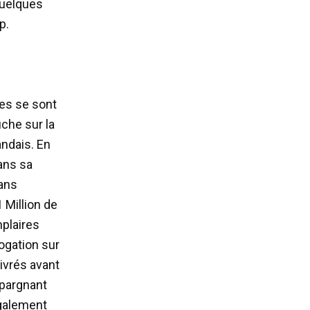
quelques
p.
es se sont
uche sur la
andais. En
dans sa
Sans
1 Million de
mplaires
ogation sur
ivrés avant
épargnant
également