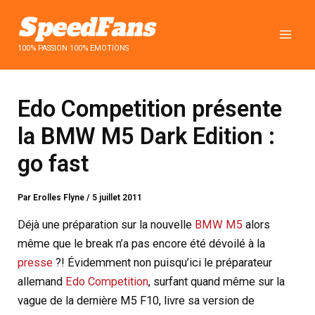
Aller
au
contenu
100% PASSION 100% EMOTIONS
Edo Competition présente
la BMW M5 Dark Edition :
go fast
Par
Erolles Flyne
/
5 juillet 2011
Déjà une préparation sur la nouvelle
BMW M5
alors
même que le break n’a pas encore été dévoilé à la
presse
?! Évidemment non puisqu’ici le préparateur
allemand
Edo Competition
, surfant quand même sur la
vague de la dernière M5 F10, livre sa version de