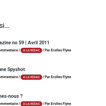
i...
ine no 59 | Avril 2011
commentaire
/
/ Par
Erolles Flyne
A LA RÉDAC
une Spyshot
commentaire
/
/ Par
Erolles Flyne
A LA RÉDAC
es-nous ?
commentaire
/
/ Par
Erolles Flyne
A LA RÉDAC