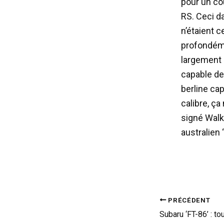
pour un co
RS. Ceci da
n’étaient 
profondéme
largement 
capable de
berline ca
calibre, ça
signé Walk
australien
PRÉCÉDENT
Subaru ‘FT-86’ : to