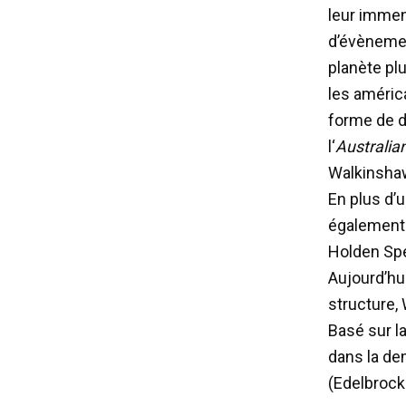
leur immens
d’évènemen
planète plu
les américa
forme de d
l‘
Australia
Walkinsha
En plus d’
également 
Holden Spe
Aujourd’hu
structure,
Basé sur l
dans la de
(Edelbrock