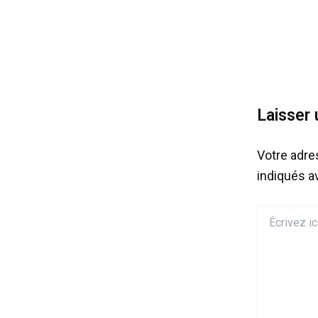
Laisser
Votre adre
indiqués 
Écrivez
ici…