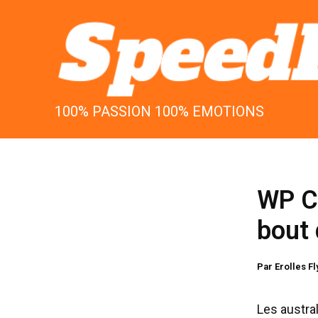
Aller
au
contenu
100% PASSION 100% EMOTIONS
WP Co
bout
Par
Erolles F
Les austral