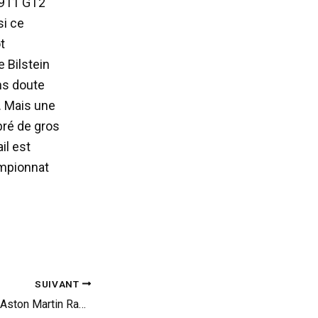
 911 GT2
si ce
t
 Bilstein
ans doute
. Mais une
bré de gros
il est
ampionnat
SUIVANT
Essai d’exception : Aston Martin Rapide, l’autre crème anglaise