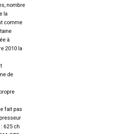
les, nombre
 la
 ont comme
rtaine
ée à
e 2010 la
t
ine de
.
propre
e fait pas
mpresseur
 : 625 ch