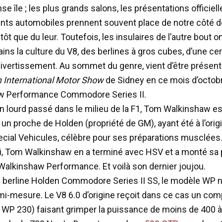
e île ; les plus grands salons, les présentations officiel
ts automobiles prennent souvent place de notre côté de
tôt que du leur. Toutefois, les insulaires de l’autre bout
ins la culture du V8, des berlines à gros cubes, d’une ce
ivertissement. Au sommet du genre, vient d’être présent
n International Motor Show
de Sidney en ce mois d’octobr
w Performance Commodore Series II.
un lourd passé dans le milieu de la F1, Tom Walkinshaw es
un proche de Holden (propriété de GM), ayant été à l’orig
cial Vehicules, célèbre pour ses préparations musclées
i, Tom Walkinshaw en a terminé avec HSV et a monté sa 
 Walkinshaw Performance. Et voilà son dernier joujou.
a berline Holden Commodore Series II SS, le modèle WP n
mi-mesure. Le V8 6.0 d’origine reçoit dans ce cas un co
 WP 230) faisant grimper la puissance de moins de 400 à