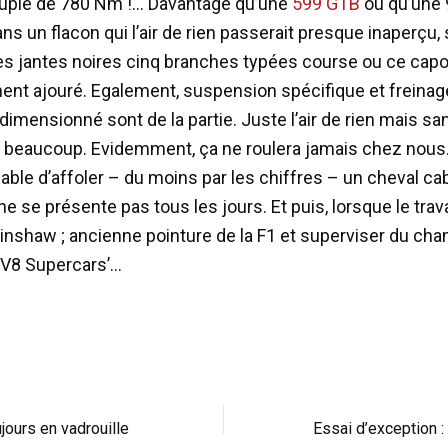
uple de 780 Nm !… Davantage qu’une
599 GTB
ou qu’une
ns un flacon qui l’air de rien passerait presque inaperçu, 
ces jantes noires cinq branches typées course ou ce capo
nt ajouré. Egalement, suspension spécifique et freinage
dimensionné sont de la partie. Juste l’air de rien mais s
 beaucoup. Evidemment, ça ne roulera jamais chez nous
pable d’affoler – du moins par les chiffres – un cheval ca
 ne se présente pas tous les jours. Et puis, lorsque le trava
inshaw ; ancienne pointure de la F1 et superviser du ch
 ‘V8 Supercars’…
ujours en vadrouille