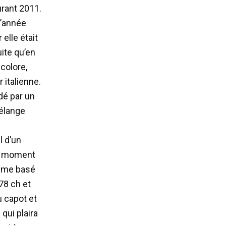
rant 2011.
 l’année
elle était
uite qu’en
icolore,
 italienne.
dé par un
mélange
l d’un
le moment
même basé
78 ch et
u capot et
qui plaira