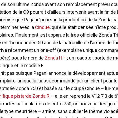
 de son ultime Zonda avant son remplacement prévu cou
ation de la C9 pourrait d’ailleurs intervenir avant la fin de
récise que Pagani ‘poursuit la production’ de la Zonda car 
terminer avec la
Cinque
, qui elle était censée n’être prod
aires. Finalement, est apparue la très officielle Zonda Tr
en l’honneur des 50 ans de la patrouille de l’armée de l’air
rrivé récemment un one-off (exemplaire unique comman
spère) sous le nom de
Zonda HH
; un roadster, sorte de 
Cinque et le modèle F.
 finit pas puisque Pagani annonce le développement actue
mplaire, unique lui aussi, commandé par un client pour 
aptisée Zonda 750 et basée sur le coupé Cinque – lui-
nifique pistarde Zonda R
– elle en reprend le V12 7.3 de 6
rmi les particularités de cette 750, un nouveau design d
de type meurtrière – arrière, sans oublier le thème violacé 