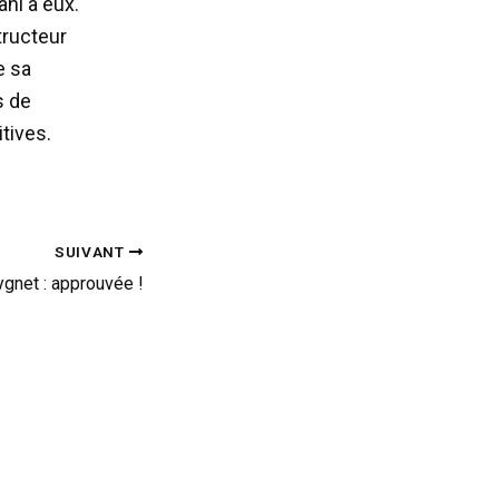
ani à eux.
tructeur
e sa
s de
tives.
SUIVANT
ygnet : approuvée !