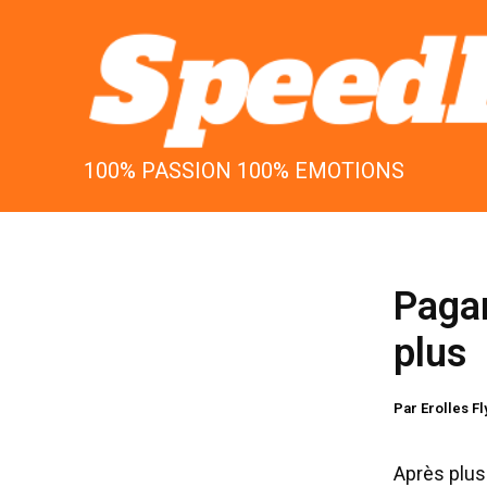
Aller
au
contenu
100% PASSION 100% EMOTIONS
Pagan
plus
Par
Erolles F
Après plus