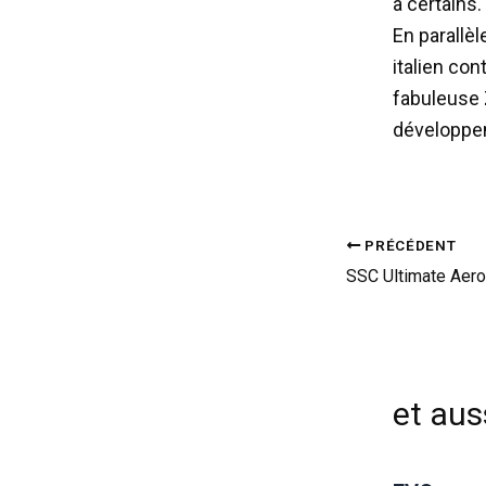
à certains.
En parallèl
italien co
fabuleuse Z
développem
PRÉCÉDENT
SSC Ultimate Aero 
et auss