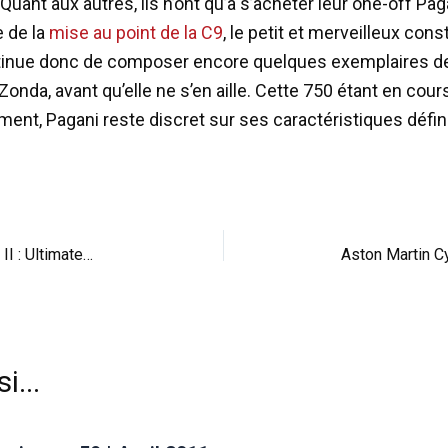
 Quant aux autres, ils n’ont qu’à s’acheter leur one-off Pag
e de la
mise au point de la C9
, le petit et merveilleux cons
ntinue donc de composer encore quelques exemplaires d
onda, avant qu’elle ne s’en aille. Cette 750 étant en cour
ent, Pagani reste discret sur ses caractéristiques défini
II : Ultimate…
Aston Martin C
i...