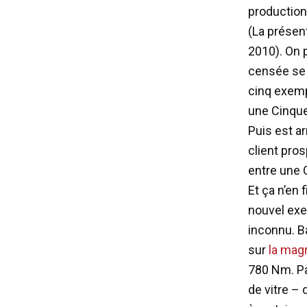
production
(La présent
2010). On p
censée se 
cinq exempl
une Cinque 
Puis est a
client pro
entre une 
Et ça n’en
nouvel exe
inconnu. B
sur
la mag
780 Nm. Pa
de vitre – 