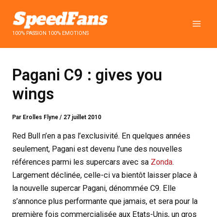
Aller
au
contenu
100% PASSION 100% EMOTIONS
Pagani C9 : gives you
wings
Par
Erolles Flyne
/
27 juillet 2010
Red Bull n’en a pas l’exclusivité. En quelques années
seulement, Pagani est devenu l’une des nouvelles
références parmi les supercars avec sa
Zonda
.
Largement déclinée, celle-ci va bientôt laisser place à
la nouvelle supercar Pagani, dénommée C9. Elle
s’annonce plus performante que jamais, et sera pour la
première fois commercialisée aux Etats-Unis, un gros