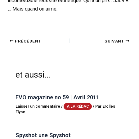
incontestable réussite esthétique. Qui a un prix : 5569 €
… Mais quand on aime.
PRÉCÉDENT
SUIVANT
et aussi...
EVO magazine no 59 | Avril 2011
Laisser un commentaire
/
/ Par
Erolles
A LA RÉDAC
Flyne
Spyshot une Spyshot