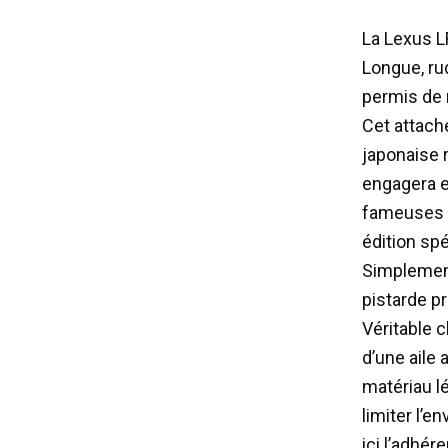
La Lexus L
Longue, rud
permis de 
Cet attache
japonaise 
engagera e
fameuses 2
édition sp
Simplement
pistarde pr
Véritable c
d’une aile 
matériau lé
limiter l’e
ici l’adhé