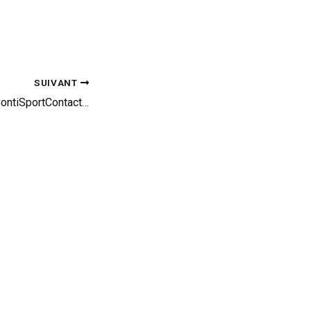
SUIVANT
Essai du nouveau ContiSportContact 5P : caméra embarquée EVO en Porsche 911 Carrera S (1/2)