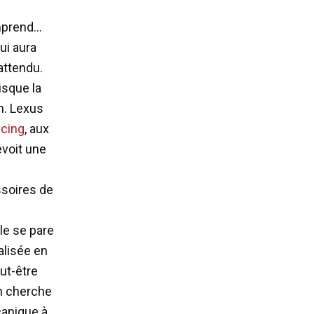
omprend…
ui aura
attendu.
isque la
n. Lexus
cing
, aux
évoit une
ssoires de
ale se pare
alisée en
eut-être
 On cherche
canique à