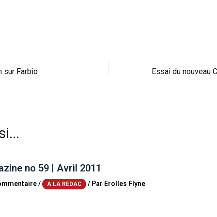
n sur Farbio
i...
ine no 59 | Avril 2011
commentaire
/
/ Par
Erolles Flyne
A LA RÉDAC