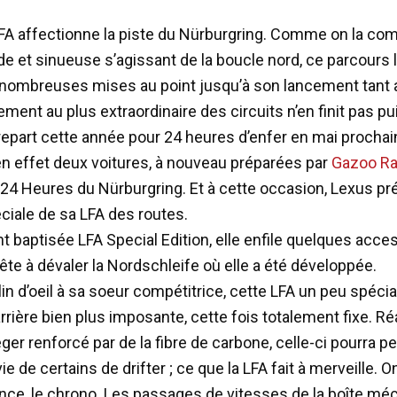
FA affectionne la piste du Nürburgring. Comme on la c
e et sinueuse s’agissant de la boucle nord, ce parcours l
nombreuses mises au point jusqu’à son lancement tant 
ment au plus extraordinaire des circuits n’en finit pas pu
repart cette année pour 24 heures d’enfer en mai prochai
n effet deux voitures, à nouveau préparées par
Gazoo Ra
4 Heures du Nürburgring. Et à cette occasion, Lexus pr
éciale de sa LFA des routes.
 baptisée LFA Special Edition, elle enfile quelques acce
ête à dévaler la Nordschleife où elle a été développée.
lin d’oeil à sa soeur compétitrice, cette LFA un peu spéci
arrière bien plus imposante, cette fois totalement fixe. Ré
ger renforcé par de la fibre de carbone, celle-ci pourra p
nvie de certains de drifter ; ce que la LFA fait à merveille.
rence, le chrono. Les passages de vitesses de la boîte mé