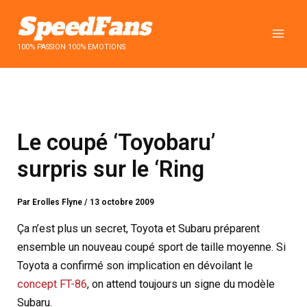
Aller
au
contenu
100% PASSION 100% EMOTIONS
Le coupé ‘Toyobaru’
surpris sur le ‘Ring
Par
Erolles Flyne
/
13 octobre 2009
Ça n’est plus un secret, Toyota et Subaru préparent
ensemble un nouveau coupé sport de taille moyenne. Si
Toyota a confirmé son implication en dévoilant le
concept FT-86
, on attend toujours un signe du modèle
Subaru.