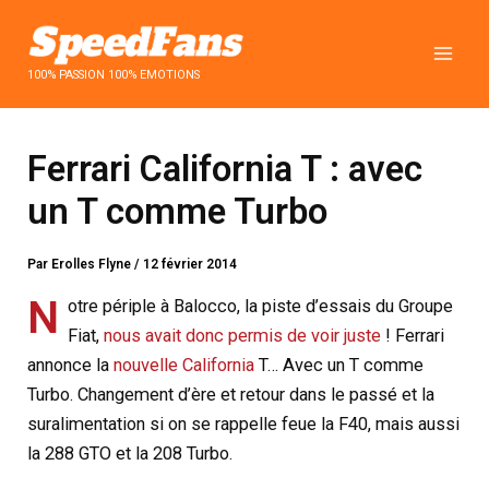
Aller
au
contenu
100% PASSION 100% EMOTIONS
Ferrari California T : avec
un T comme Turbo
Par
Erolles Flyne
/
12 février 2014
N
otre périple à Balocco, la piste d’essais du Groupe
Fiat,
nous avait donc permis de voir juste
! Ferrari
annonce la
nouvelle California
T… Avec un T comme
Turbo. Changement d’ère et retour dans le passé et la
suralimentation si on se rappelle feue la F40, mais aussi
la 288 GTO et la 208 Turbo.