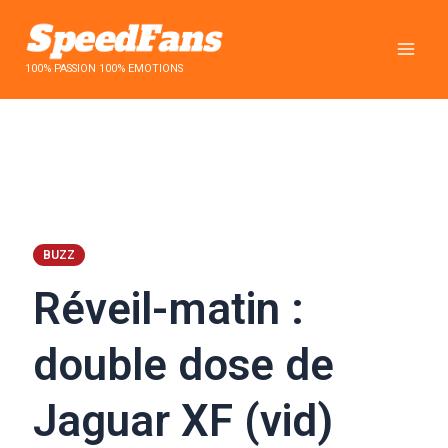
Aller
au
contenu
100% PASSION 100% EMOTIONS
BUZZ
Réveil-matin :
double dose de
Jaguar XF (vid)