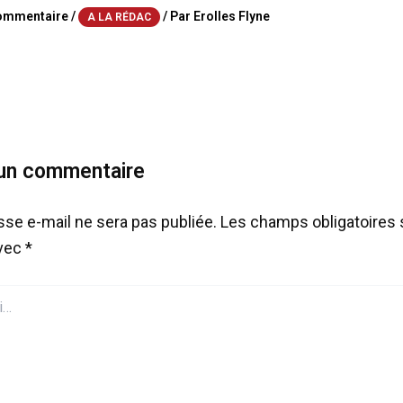
commentaire
/
/ Par
Erolles Flyne
A LA RÉDAC
 un commentaire
sse e-mail ne sera pas publiée.
Les champs obligatoires 
avec
*