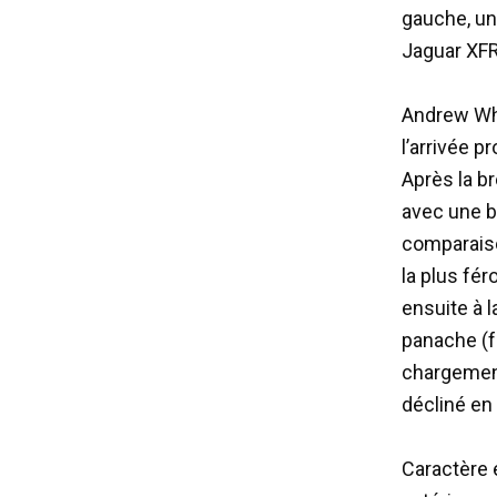
gauche, un
Jaguar XFR
Andrew Why
l’arrivée 
Après la b
avec une b
comparais
la plus fér
ensuite à 
panache (f
chargement
décliné en
Caractère 