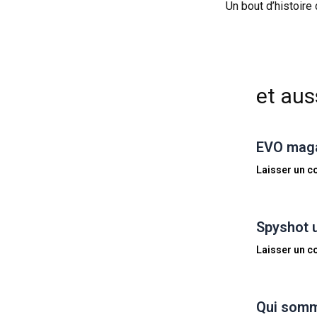
et auss
EVO magaz
Laisser un 
Spyshot 
Laisser un 
Qui somm