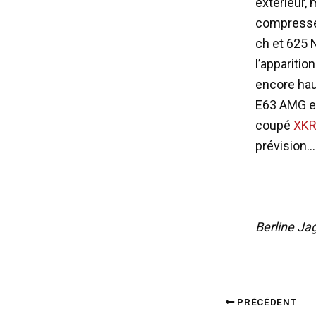
extérieur,
compressé 
ch et 625 
l’apparitio
encore haus
E63 AMG e
coupé
XKR
prévision…
Berline Ja
PRÉCÉDENT