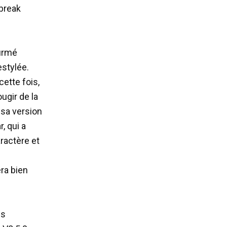
 break
firmé
estylée.
ette fois,
ougir de la
sa version
, qui a
ractère et
era bien
es