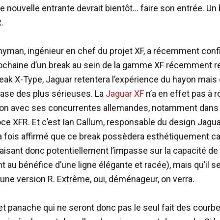
e nouvelle entrante devrait bientôt… faire son entrée. Un
.
man, ingénieur en chef du projet XF, a récemment con
prochaine d’un break au sein de la gamme XF récemment r
reak X-Type, Jaguar retentera l’expérience du hayon mais c
ase des plus sérieuses. La
Jaguar XF
n’a en effet pas à r
on avec ses concurrentes allemandes, notamment dans 
oce XFR. Et c’est Ian Callum, responsable du design Jaguar
la fois affirmé que ce break possèdera esthétiquement ca
aisant donc potentiellement l’impasse sur la capacité de
 au bénéfice d’une ligne élégante et racée), mais qu’il s
 une version R. Extrême, oui, déménageur, on verra.
et panache qui ne seront donc pas le seul fait des courb