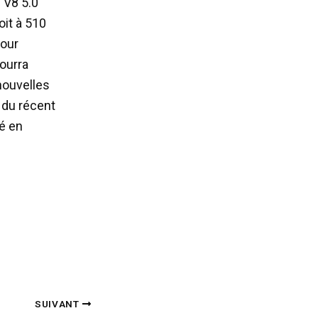
 V8 5.0
oit à 510
pour
pourra
 nouvelles
s du récent
té en
SUIVANT