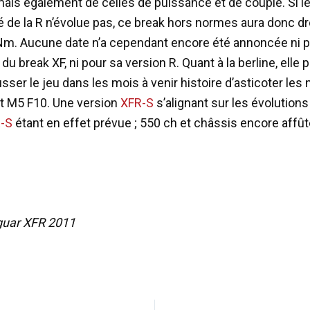
 mais également de celles de puissance et de couple. Si le
de la R n’évolue pas, ce break hors normes aura donc dr
Nm. Aucune date n’a cependant encore été annoncée ni 
n du break XF, ni pour sa version R. Quant à la berline, elle 
ser le jeu dans les mois à venir histoire d’asticoter les
t M5 F10. Une version
XFR-S
s’alignant sur les évolution
-S
étant en effet prévue ; 550 ch et châssis encore affû
guar XFR 2011