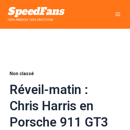
Aller
au
contenu
100% PASSION 100% EMOTIONS
Non classé
Réveil-matin :
Chris Harris en
Porsche 911 GT3