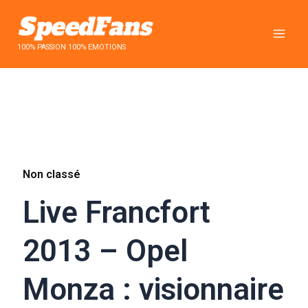
Aller
au
contenu
100% PASSION 100% EMOTIONS
Non classé
Live Francfort
2013 – Opel
Monza : visionnaire