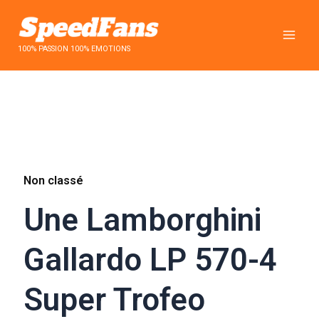
Aller
au
contenu
100% PASSION 100% EMOTIONS
Non classé
Une Lamborghini
Gallardo LP 570-4
Super Trofeo