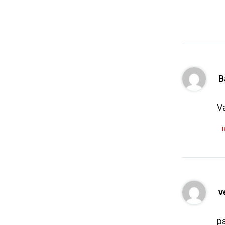
B
Va
v
pa