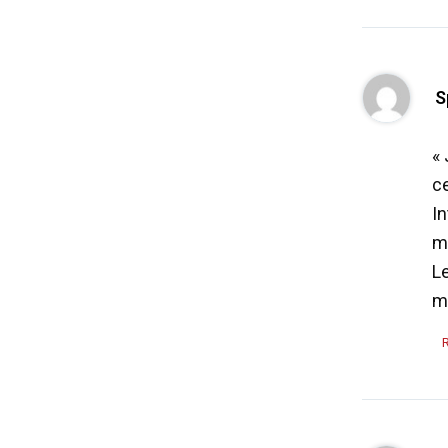
S
« 
c
I
m
L
mo