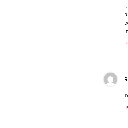
…
la
,c
li
R
J’