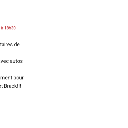
 à 18h30
étaires de
avec autos
moment pour
et Brack!!!