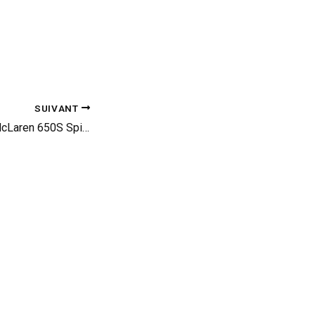
SUIVANT
Interlude : chante McLaren 650S Spider, chante