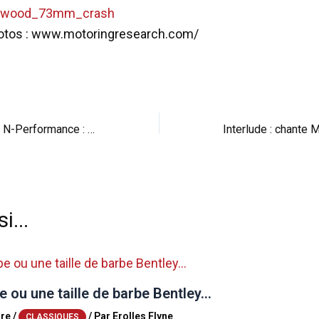
hotos : www.motoringresearch.com/
BMW M4 by Alpha N-Performance : agressive
i...
 ou une taille de barbe Bentley…
re
/
/ Par
Erolles Flyne
CLASSIQUES