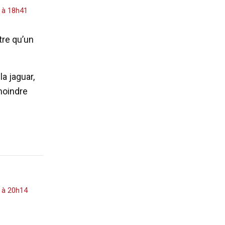
 à 18h41
tre qu’un
a jaguar,
 moindre
 à 20h14