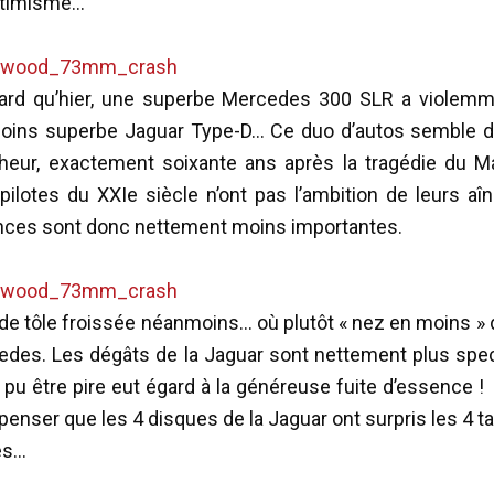
ptimisme…
tard qu’hier, une superbe Mercedes 300 SLR a violemm
oins superbe Jaguar Type-D… Ce duo d’autos semble 
lheur, exactement soixante ans après la tragédie du M
ilotes du XXIe siècle n’ont pas l’ambition de leurs aîn
ces sont donc nettement moins importantes.
e tôle froissée néanmoins… où plutôt « nez en moins » 
edes. Les dégâts de la Jaguar sont nettement plus spec
 pu être pire eut égard à la généreuse fuite d’essence ! 
e penser que les 4 disques de la Jaguar ont surpris les 4 
es…