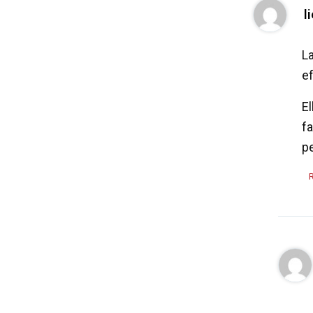
l
La
ef
El
fa
pe