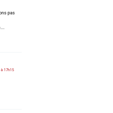
tons pas
é….
 à 17h15