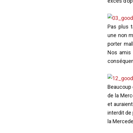
excès d’o
Pas plus 
une non m
porter ma
Nos amis p
conséquen
Beaucoup d
de la Merc
et auraient
interdit d
la Merced