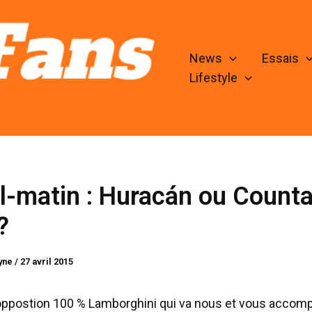
News
Essais
Lifestyle
l-matin : Huracán ou Count
?
lyne
/
27 avril 2015
oppostion 100 % Lamborghini qui va nous et vous accom