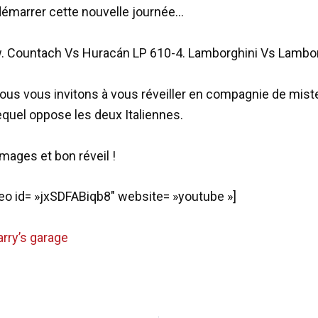
démarrer cette nouvelle journée…
. Countach Vs Huracán LP 610-4. Lamborghini Vs Lambor
ous vous invitons à vous réveiller en compagnie de mist
equel oppose les deux Italiennes.
mages et bon réveil !
o id= »jxSDFABiqb8″ website= »youtube »]
rry’s garage