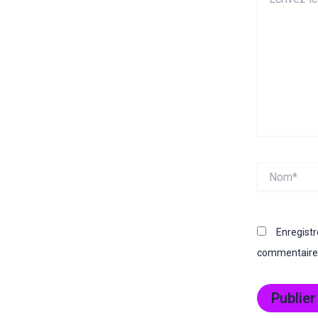
ici…
Nom*
Enregist
commentaire