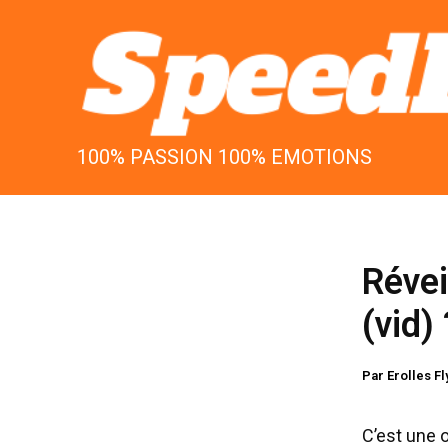
Aller
au
contenu
100% PASSION 100% EMOTIONS
Révei
(vid) 
Par
Erolles F
C’est une 