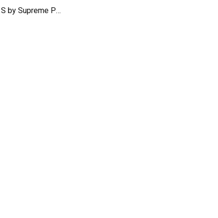
Porsche 911 Turbo S by Supreme Power : le soin du détail