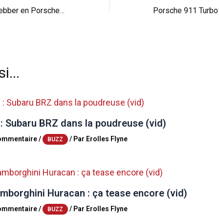
Interlude : Mark Webber en Porsche 911 GT3 RS au Nürburgring (vid)
i...
 : Subaru BRZ dans la poudreuse (vid)
commentaire
/
/ Par
Erolles Flyne
BUZZ
mborghini Huracan : ça tease encore (vid)
commentaire
/
/ Par
Erolles Flyne
BUZZ