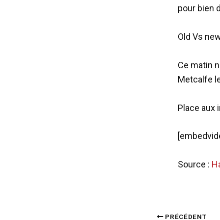
pour bien 
Old Vs new
Ce matin n
Metcalfe l
Place aux i
[embedvide
Source :
Ha
PRÉCÉDENT