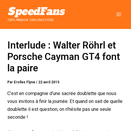
Aller
au
contenu
100% PASSION 100% EMOTIONS
Interlude : Walter Röhrl et
Porsche Cayman GT4 font
la paire
Par
Erolles Flyne
/
22 avril 2015
C’est en compagnie d’une sacrée doublette que nous
vous invitons à finir la journée. Et quand on sait de quelle
doublette il est question, on n’hésite pas une seule
seconde !