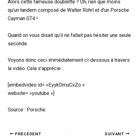
Alors cette fameuse doublette ? Oh, rien que moins
qu’un tandem composé de Walter Röhrl et d’un Porsche
Cayman GT4 !
Quand on vous disait qu’il ne fallait pas hésiter une seule
seconde.
Voyons donc ceci immédiatement ci-dessous à travers
la vidéo. Cela s’apprécie…
[embedvideo id= »EyykDmuCxZo »
website= »youtube »]
Source : Porsche.
PRÉCÉDENT
SUIVANT