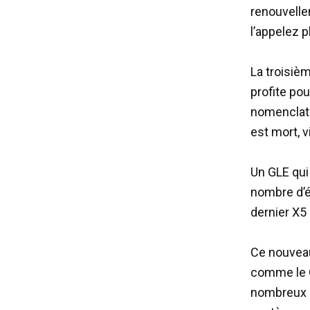
renouvelle
l’appelez p
La troisiè
profite po
nomenclatu
est mort, v
Un GLE qui
nombre d’é
dernier X5
Ce nouveau
comme le G
nombreux 