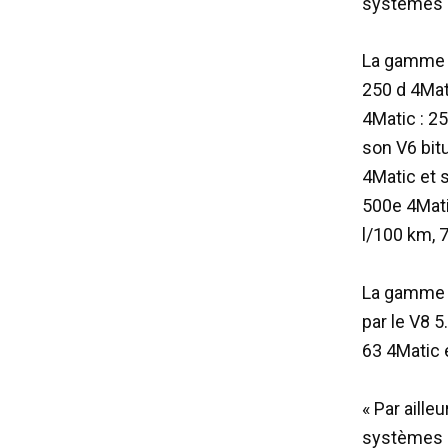
systèmes d
La gamme ?
250 d 4Mat
4Matic : 2
son V6 bit
4Matic et 
500e 4Mati
l/100 km, 
La gamme e
par le V8 
63 4Matic 
« Par aill
systèmes d