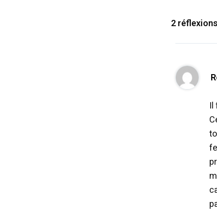
2 réflexion
R
I
Ce
to
fe
p
ma
c
pa