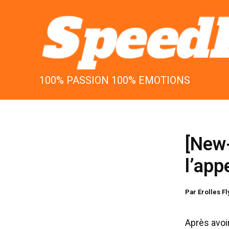
Aller
au
contenu
100% PASSION 100% EMOTIONS
[New
l’app
Par
Erolles F
Après avoir