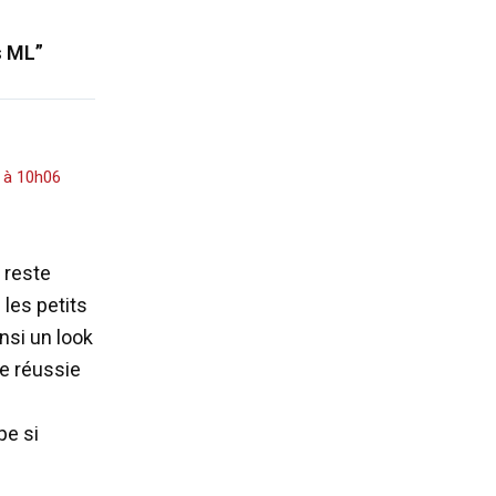
s ML”
 à 10h06
 reste
les petits
insi un look
e réussie
pe si