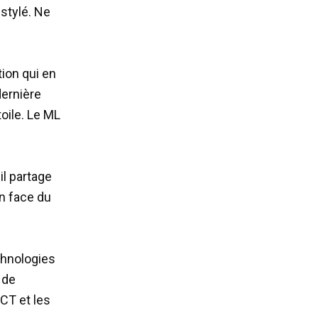
stylé. Ne
ion qui en
dernière
oile. Le ML
il partage
n face du
chnologies
 de
CT et les