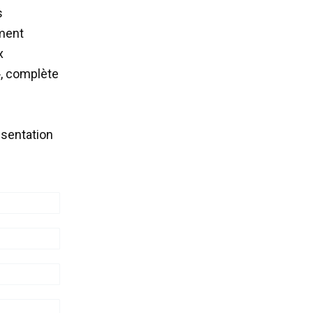
s
ement
x
», complète
ésentation