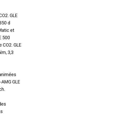
 CO2. GLE
350 d
atic et
E 500
de CO2. GLE
Nm, 3,3
 animées
es-AMG GLE
ch.
 des
es