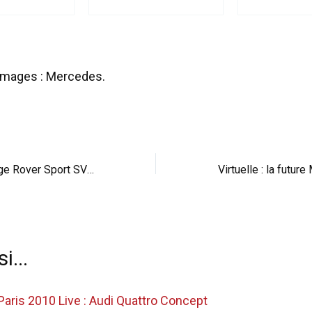
images : Mercedes.
Réveil-matin : Range Rover Sport SVR en vedette (vid)
i...