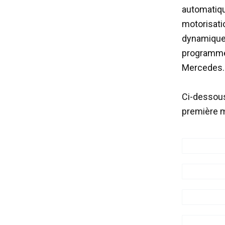
automatiqu
motorisati
dynamique
programmes
Mercedes.
Ci-dessous
première m