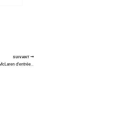
SUIVANT
Virtuelle : la future McLaren d’entrée de gamme