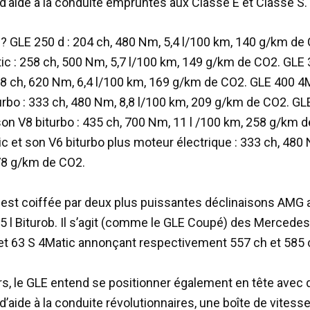
’aide à la conduite empruntés aux Classe E et Classe S.
 GLE 250 d : 204 ch, 480 Nm, 5,4 l/100 km, 140 g/km de
ic : 258 ch, 500 Nm, 5,7 l/100 km, 149 g/km de CO2. GLE 
58 ch, 620 Nm, 6,4 l/100 km, 169 g/km de CO2. GLE 400 4M
urbo : 333 ch, 480 Nm, 8,8 l/100 km, 209 g/km de CO2. GL
son V8 biturbo : 435 ch, 700 Nm, 11 l /100 km, 258 g/km 
c et son V6 biturbo plus moteur électrique : 333 ch, 480 
78 g/km de CO2.
st coiffée par deux plus puissantes déclinaisons AMG
5.5 l Biturob. Il s’agit (comme le GLE Coupé) des Merced
et 63 S 4Matic annonçant respectivement 557 ch et 585 
eurs, le GLE entend se positionner également en tête avec
’aide à la conduite révolutionnaires, une boîte de vitess