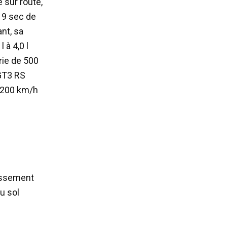
e sur route,
t 9 sec de
nt, sa
 à 4,0 l
rie de 500
 GT3 RS
à 200 km/h
lissement
au sol