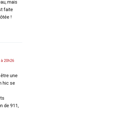
eau, mais
t faite
ôtée !
 à 20h26
 être une
n hic se
rts
n de 911,