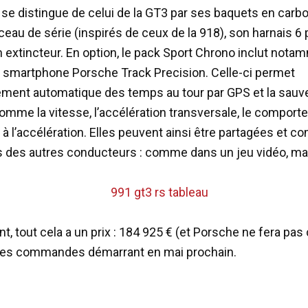
e se distingue de celui de la GT3 par ses baquets en carbo
ceau de série (inspirés de ceux de la 918), son harnais 6 
 extincteur. En option, le pack Sport Chrono inclut not
n smartphone Porsche Track Precision. Celle-ci permet
rement automatique des temps au tour par GPS et la sau
mme la vitesse, l’accélération transversale, le comport
 à l’accélération. Elles peuvent ainsi être partagées et 
s des autres conducteurs : comme dans un jeu vidéo, mai
, tout cela a un prix : 184 925 € (et Porsche ne fera pas
 les commandes démarrant en mai prochain.