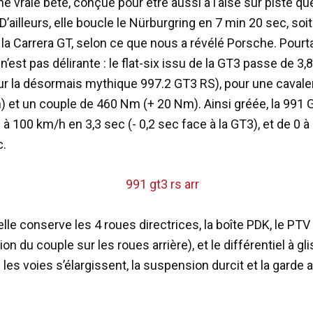
’une vraie bête, conçue pour être aussi à l’aise sur piste qu
 D’ailleurs, elle boucle le Nürburgring en 7 min 20 sec, soi
la Carrera GT, selon ce que nous a révélé Porsche. Pourta
’est pas délirante : le flat-six issu de la GT3 passe de 3,8 l
 la désormais mythique 997.2 GT3 RS), pour une cavale
h) et un couple de 460 Nm (+ 20 Nm). Ainsi gréée, la 991
à 100 km/h en 3,3 sec (- 0,2 sec face à la GT3), et de 0 
c.
elle conserve les 4 roues directrices, la boîte PDK, le PTV
ion du couple sur les roues arrière), et le différentiel à g
 les voies s’élargissent, la suspension durcit et la garde 