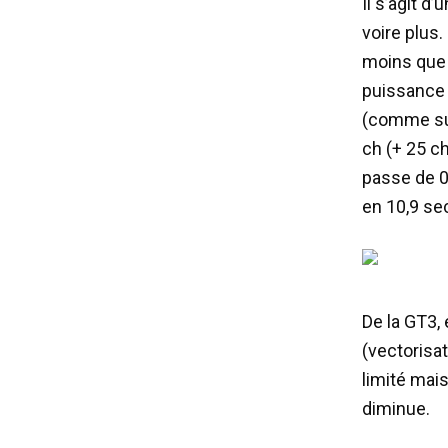
Il s’agit d
voire plus.
moins que 
puissance n
(comme sur
ch (+ 25 c
passe de 0 
en 10,9 se
De la GT3, 
(vectorisat
limité mais
diminue.