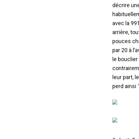
décrire un
habituelle
avec la 99
arrière, to
pouces cha
par 20 à l’
le bouclier
contraireme
leur part, 
perd ainsi 