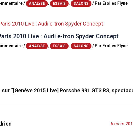
commentaire
/
,
,
/ Par
Erolles Flyne
ANALYSE
ESSAIS
SALONS
aris 2010 Live : Audi e-tron Spyder Concept
commentaire
/
,
,
/ Par
Erolles Flyne
ANALYSE
ESSAIS
SALONS
s sur “[Genève 2015 Live] Porsche 991 GT3 RS, spectac
drien
6 mars 201