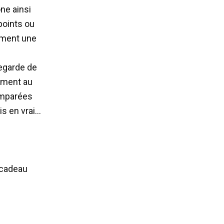
ne ainsi
points ou
amment une
vegarde de
ement au
comparées
s en vrai…
 cadeau