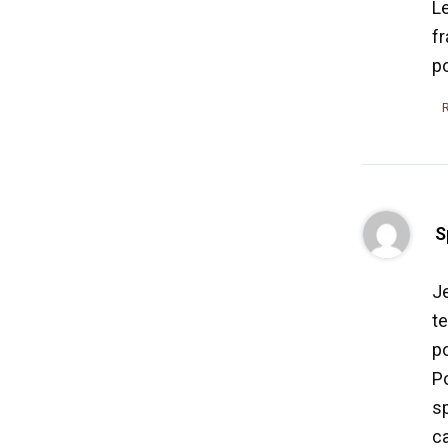
Le
fr
po
S
Je
te
p
P
s
c