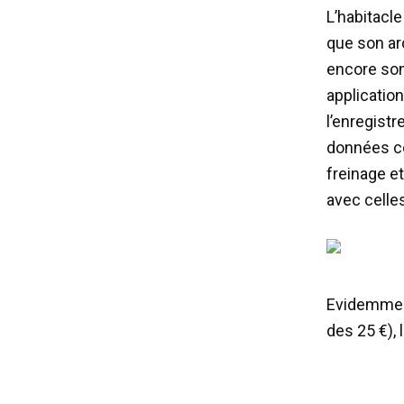
L’habitacl
que son ar
encore son
applicatio
l’enregist
données co
freinage et
avec celle
Evidemment
des 25 €),