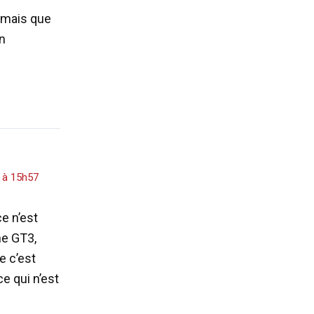
e mais que
un
 à 15h57
e n’est
ne GT3,
ue c’est
ce qui n’est