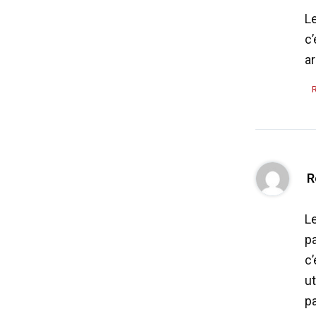
Le
c’
a
R
Le
p
c’
ut
pa