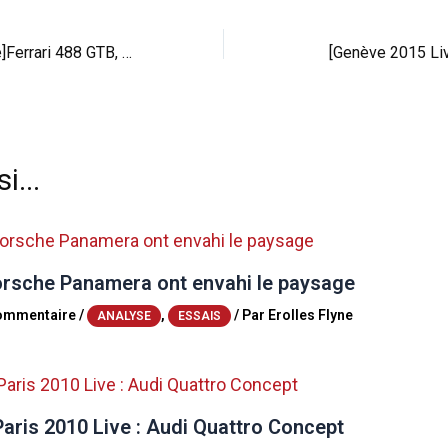
[Genève 2015 Live]Ferrari 488 GTB, moins pure et plus dure
[Genève 2015 Li
i...
orsche Panamera ont envahi le paysage
commentaire
/
,
/ Par
Erolles Flyne
ANALYSE
ESSAIS
aris 2010 Live : Audi Quattro Concept