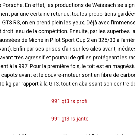
e Porsche. En effet, les productions de Weissach se sign
ment par une certaine retenue, toutes proportions gardées
1 GT3 RS, on en prend plein les yeux. Déjà avec l’immense
ut droit issu de la compétition. Ensuite, par les superbes 
ussées de Michelin Pilot Sport Cup 2 en 325/30 à l’arriè
avant). Enfin par ses prises d’air sur les ailes avant, inédit
 avant très agressif et pourvu de grilles protégeant les ra
nt à la 997. Pour la première fois, le toit est en magnés
le capots avant et le couvre-moteur sont en fibre de carbon
10 kg par rapport à la GT3, tout en abaissant son centre de