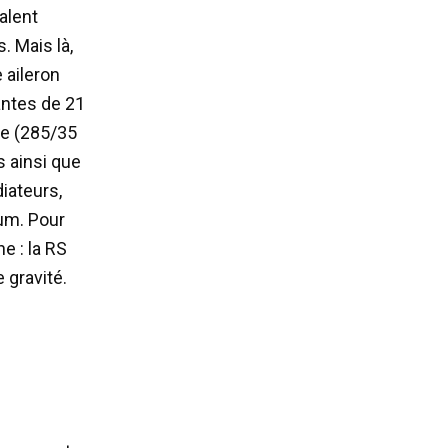
alent
. Mais là,
 aileron
jantes de 21
re (285/35
es ainsi que
diateurs,
ium. Pour
e : la RS
 gravité.