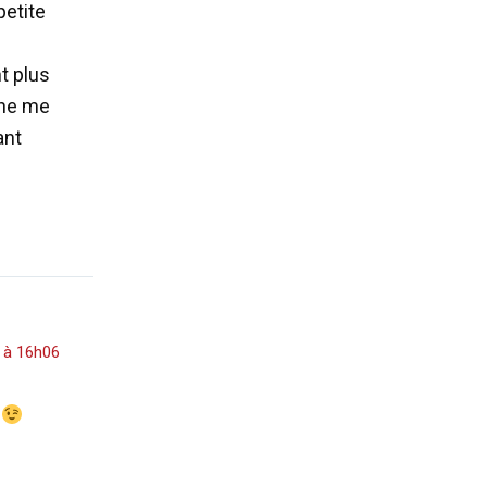
petite
t plus
 ne me
ant
5 à 16h06
?