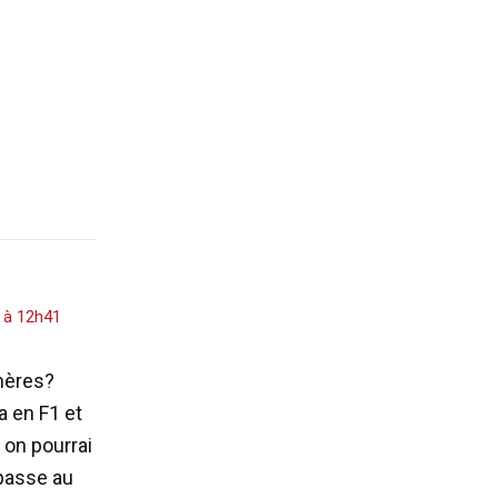
5 à 12h41
hères?
a en F1 et
 on pourrai
 passe au