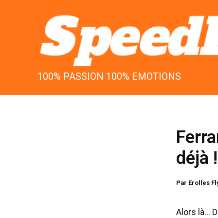
Aller
au
contenu
100% PASSION 100% EMOTIONS
Ferra
déjà !
Par
Erolles F
Alors là… 