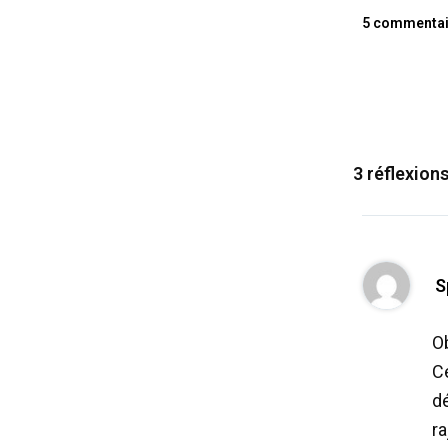
5 commentai
3 réflexions
S
O
Ce
dé
ra