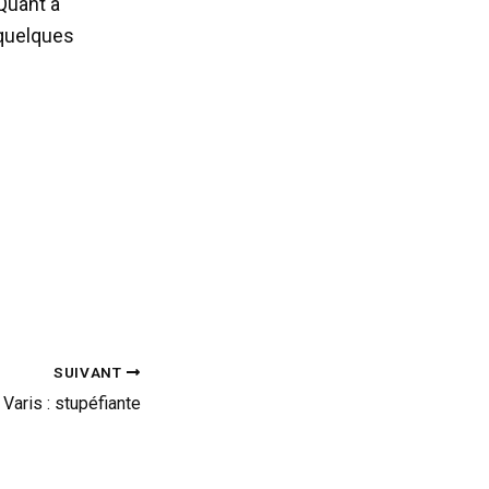
Quant à
 quelques
SUIVANT
aris : stupéfiante