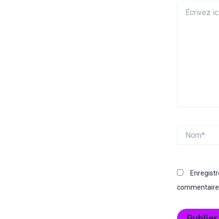
Écrivez
ici…
Nom*
Enregist
commentaire