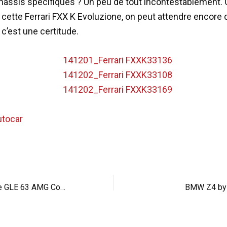
hâssis spécifiques ? Un peu de tout incontestablement. 
e cette Ferrari FXX K Evoluzione, on peut attendre encore
c’est une certitude.
utocar
Mercedes tease le GLE 63 AMG Coupé
BMW Z4 by V