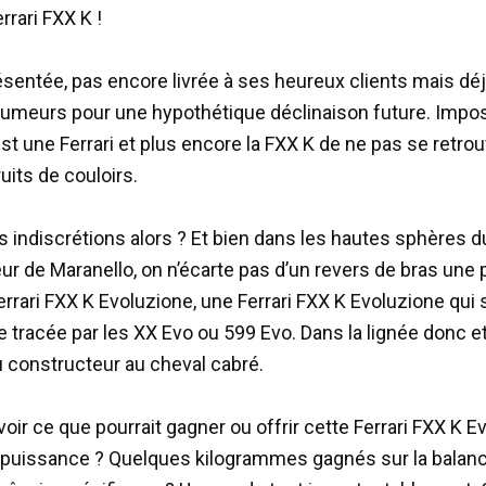
rrari FXX K !
ésentée, pas encore livrée à ses heureux clients mais dé
rumeurs pour une hypothétique déclinaison future. Impo
st une Ferrari et plus encore la FXX K de ne pas se retrou
uits de couloirs.
s indiscrétions alors ? Et bien dans les hautes sphères d
ur de Maranello, on n’écarte pas d’un revers de bras une 
rrari FXX K Evoluzione, une Ferrari FXX K Evoluzione qui s
ie tracée par les XX Evo ou 599 Evo. Dans la lignée donc e
du constructeur au cheval cabré.
oir ce que pourrait gagner ou offrir cette Ferrari FXX K 
 puissance ? Quelques kilogrammes gagnés sur la balan