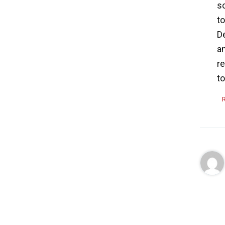
so
to
D
a
re
to