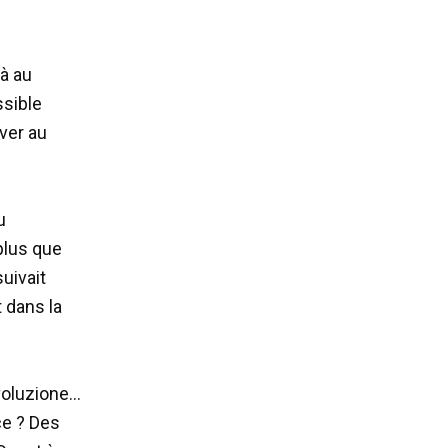
jà au
ssible
ver au
u
plus que
uivait
t dans la
Evoluzione…
ce ? Des