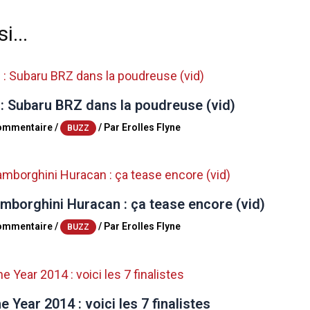
i...
 : Subaru BRZ dans la poudreuse (vid)
commentaire
/
/ Par
Erolles Flyne
BUZZ
mborghini Huracan : ça tease encore (vid)
commentaire
/
/ Par
Erolles Flyne
BUZZ
e Year 2014 : voici les 7 finalistes