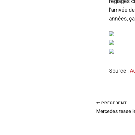
réglages c
l’arrivée d
années, ça 
Source :
A
PRÉCÉDENT