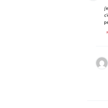
j’
c’
pe