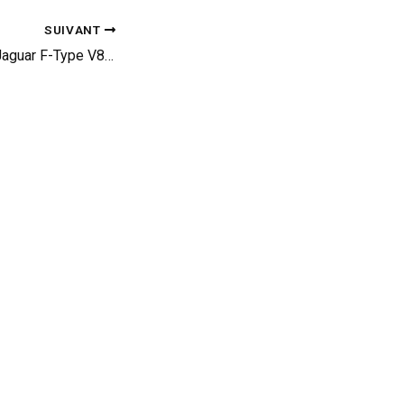
SUIVANT
Réveil-matin : une Jaguar F-Type V8 S s’échappe en QuickSilver (vid)