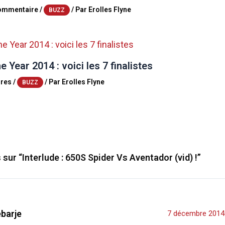
commentaire
/
/ Par
Erolles Flyne
BUZZ
e Year 2014 : voici les 7 finalistes
res
/
/ Par
Erolles Flyne
BUZZ
 sur “Interlude : 650S Spider Vs Aventador (vid) !”
ebarje
7 décembre 2014