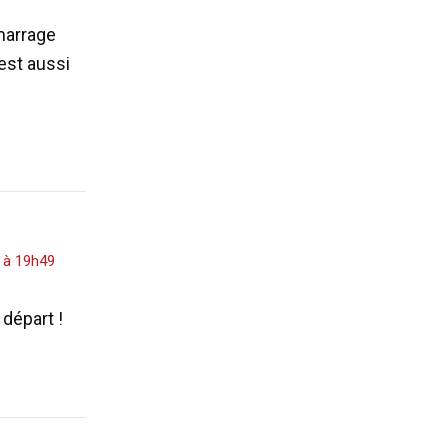
émarrage
est aussi
 à 19h49
 départ !