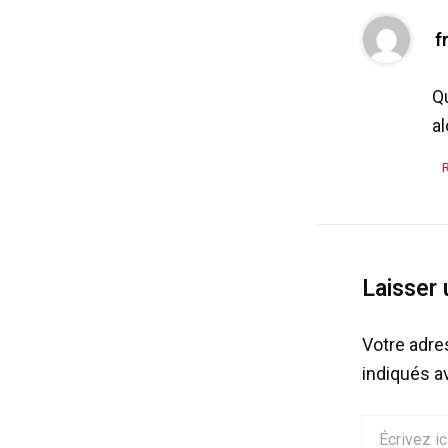
f
Qu
a
Laisser
Votre adre
indiqués 
Écrivez
ici…