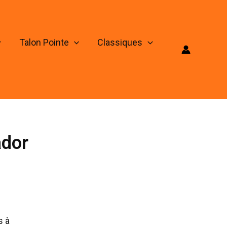
Talon Pointe
Classiques
ador
s à