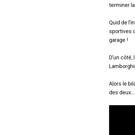
terminer l
Quid de l’i
sportives 
garage !
D’un côté, 
Lamborghin
Alors le bi
des deux…