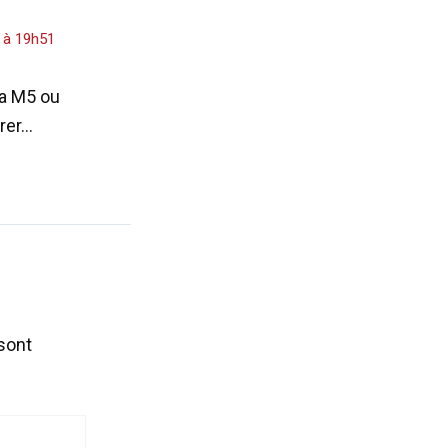
 à 19h51
la M5 ou
rrer…
sont