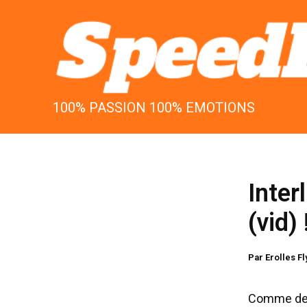
Aller
au
contenu
100% PASSION 100% EMOTIONS
Inter
(vid) 
Par
Erolles F
Comme de 