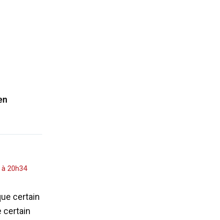
en
4 à 20h34
que certain
e certain