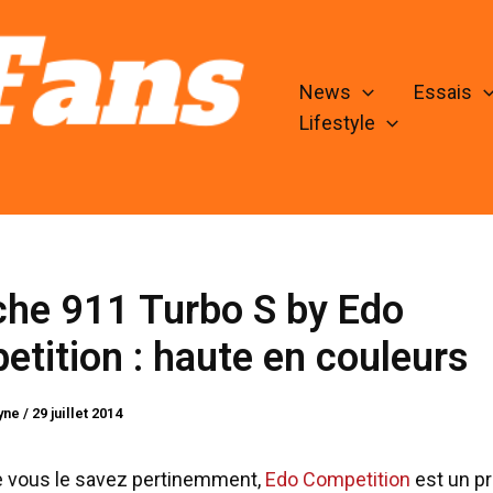
News
Essais
Lifestyle
che 911 Turbo S by Edo
tition : haute en couleurs
lyne
/
29 juillet 2014
vous le savez pertinemment,
Edo Competition
est un pr