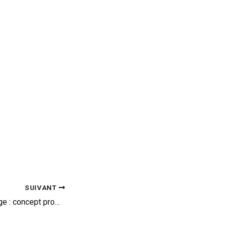
SUIVANT
Infiniti Q50 Eau rouge : concept prometteur (vid)