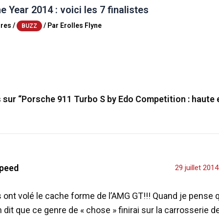
e Year 2014 : voici les 7 finalistes
res
/
/ Par
Erolles Flyne
BUZZ
s sur “Porsche 911 Turbo S by Edo Competition : haute 
peed
29 juillet 201
s ont volé le cache forme de l’AMG GT!!! Quand je pense 
 dit que ce genre de « chose » finirai sur la carrosserie d