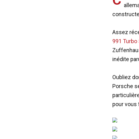
allema
construct
Assez réce
991 Turbo
Zuffenhaus
inédite par
Oubliez don
Porsche se 
particuliè
pour vous f