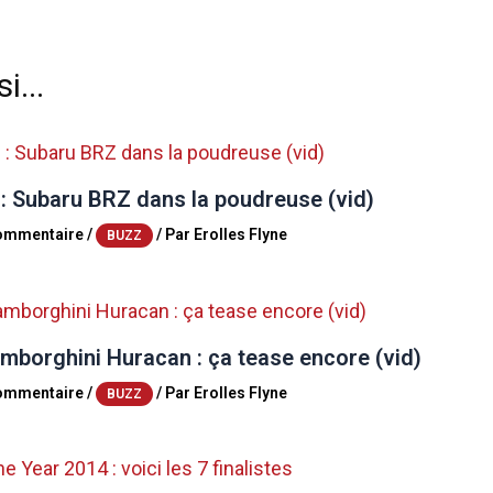
i...
 : Subaru BRZ dans la poudreuse (vid)
commentaire
/
/ Par
Erolles Flyne
BUZZ
mborghini Huracan : ça tease encore (vid)
commentaire
/
/ Par
Erolles Flyne
BUZZ