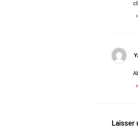
cl
Y
A
Laisser