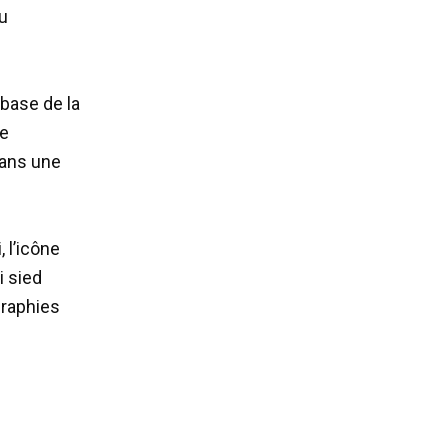
du
base de la
de
dans une
, l’icône
i sied
graphies