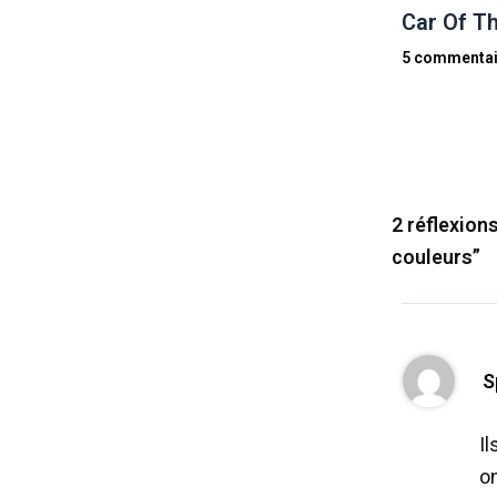
Car Of Th
5 commentai
2 réflexion
couleurs”
S
Il
on