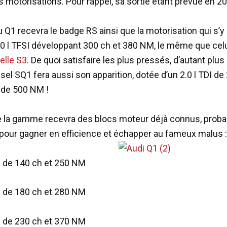
s motorisations. Pour rappel, sa sortie étant prévue en 2
 Q1 recevra le badge RS ainsi que la motorisation qui s’y 
2.0 l TFSI développant 300 ch et 380 NM, le même que celui
elle S3
. De quoi satisfaire les plus pressés, d’autant plus
sel SQ1 fera aussi son apparition, dotée d’un 2.0 l TDI de
 de 500 NM !
e la gamme recevra des blocs moteur déjà connus, prob
pour gagner en efficience et échapper au fameux malus :
I de 140 ch et 250 NM
I de 180 ch et 280 NM
I de 230 ch et 370 NM