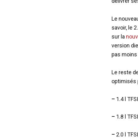
délivrer se
Le nouveau
savoir, le 
sur la
nouv
version die
pas moins
Le reste d
optimisés 
–
1.4 l TFS
–
1.8 l TFS
–
2.0 l TFS