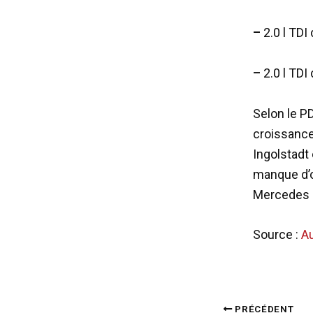
–
2.0 l TDI
–
2.0 l TDI
Selon le P
croissance
Ingolstadt 
manque d’or
Mercedes
Source :
Au
PRÉCÉDENT