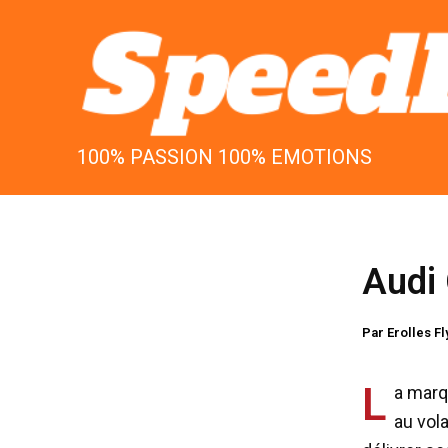
Aller
au
contenu
100% PASSION 100% EMOTIONS
Audi 
Par
Erolles F
L
a marq
au vol