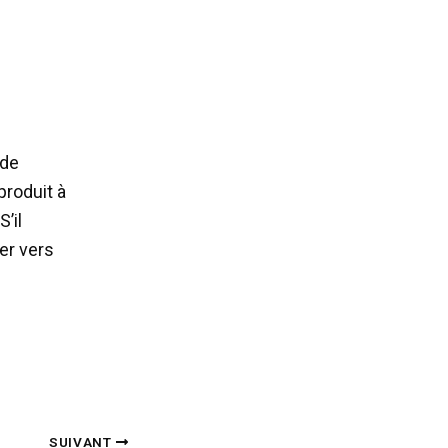
 de
produit à
S’il
ner vers
SUIVANT