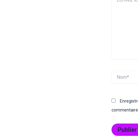
ici…
Nom*
Enregist
commentaire