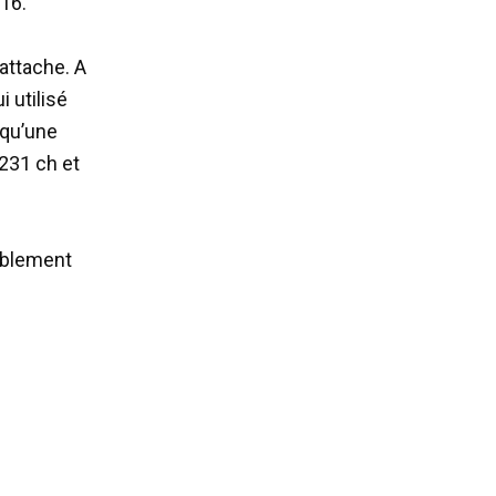
016.
attache. A
 utilisé
 qu’une
 231 ch et
ablement