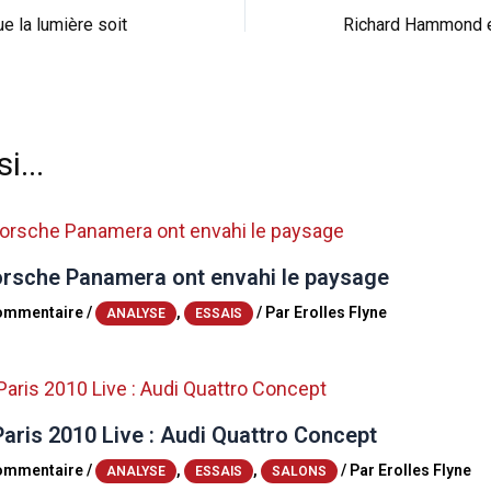
e la lumière soit
i...
orsche Panamera ont envahi le paysage
commentaire
/
,
/ Par
Erolles Flyne
ANALYSE
ESSAIS
aris 2010 Live : Audi Quattro Concept
commentaire
/
,
,
/ Par
Erolles Flyne
ANALYSE
ESSAIS
SALONS