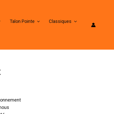
Talon Pointe
Classiques
x
étonnement
 nous