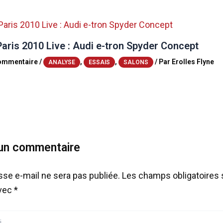
aris 2010 Live : Audi e-tron Spyder Concept
commentaire
/
,
,
/ Par
Erolles Flyne
ANALYSE
ESSAIS
SALONS
 un commentaire
sse e-mail ne sera pas publiée.
Les champs obligatoires 
avec
*