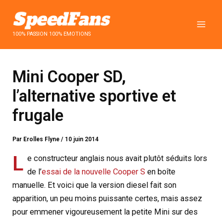
Aller
au
contenu
100% PASSION 100% EMOTIONS
Mini Cooper SD,
l’alternative sportive et
frugale
Par
Erolles Flyne
/
10 juin 2014
L
e constructeur anglais nous avait plutôt séduits lors
de l’
essai de la nouvelle Cooper S
en boîte
manuelle. Et voici que la version diesel fait son
apparition, un peu moins puissante certes, mais assez
pour emmener vigoureusement la petite Mini sur des