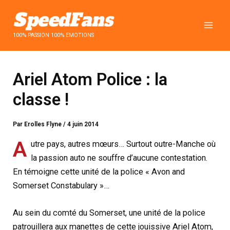
Aller
au
contenu
100% PASSION 100% EMOTIONS
Ariel Atom Police : la
classe !
Par
Erolles Flyne
/
4 juin 2014
A
utre pays, autres mœurs… Surtout outre-Manche où
la passion auto ne souffre d’aucune contestation.
En témoigne cette unité de la police « Avon and
Somerset Constabulary »…
Au sein du comté du Somerset, une unité de la police
patrouillera aux manettes de cette jouissive Ariel Atom,