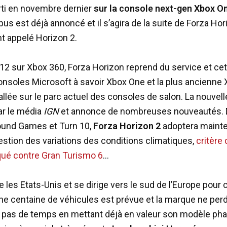
rti en novembre dernier
sur la console next-gen Xbox O
us est déjà annoncé et il s’agira de la suite de Forza Hor
 appelé Horizon 2.
012 sur Xbox 360, Forza Horizon reprend du service et cet
onsoles Microsoft à savoir Xbox One et la plus ancienne
llée sur le parc actuel des consoles de salon. La nouvell
ar le média
IGN
et annonce de nombreuses nouveautés.
ound Games et Turn 10,
Forza Horizon 2
adoptera maint
gestion des variations des conditions climatiques,
critère 
ué contre Gran Turismo 6
…
e les Etats-Unis et se dirige vers le sud de l’Europe pour
ne centaine de véhicules est prévue et la marque ne per
pas de temps en mettant déjà en valeur son modèle phar