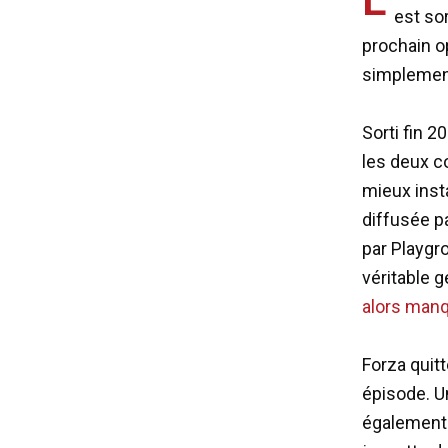
est so
prochain op
simplement
Sorti fin 2
les deux c
mieux insta
diffusée p
par Playgr
véritable 
alors manq
Forza quitt
épisode. U
également 