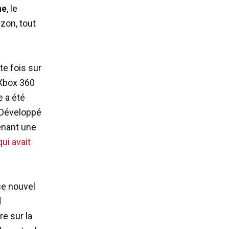
ne
, le
izon, tout
te fois sur
 Xbox 360
e a été
 Développé
enant une
qui avait
 ce nouvel
d
e sur la