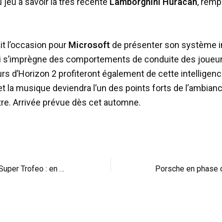
 jeu à savoir la très récente
Lamborghini Huracán
, remp
it l’occasion pour
Microsoft
de présenter son système in
ui s’imprègne des comportements de conduite des joueur
s d’Horizon 2 profiteront également de cette intelligen
e et la musique deviendra l’un des points forts de l’ambian
tre. Arrivée prévue dès cet automne.
Huracán LP610-4 Super Trofeo : en développement