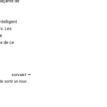
laçante de
telligent
s. Les
ce
ce de ce
SUIVANT
Porsche en phase de sortir un nouveau flat-4