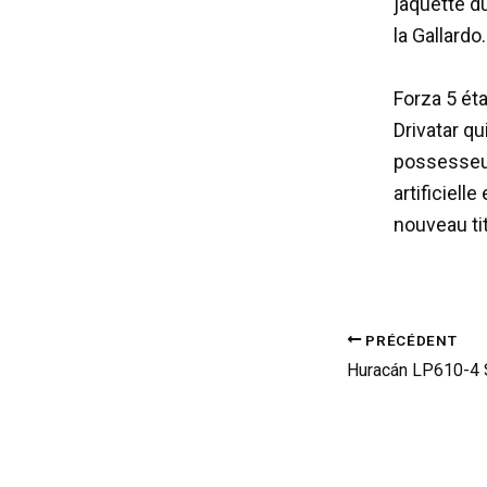
jaquette du
la Gallardo.
Forza 5 éta
Drivatar q
possesseur
artificiell
nouveau ti
PRÉCÉDENT