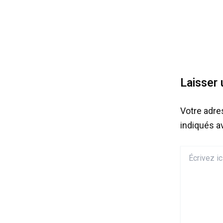
Laisser
Votre adre
indiqués 
Écrivez
ici…