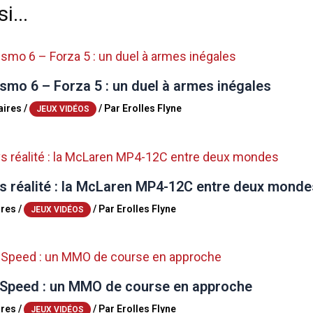
i...
smo 6 – Forza 5 : un duel à armes inégales
ires
/
/ Par
Erolles Flyne
JEUX VIDÉOS
s réalité : la McLaren MP4-12C entre deux monde
res
/
/ Par
Erolles Flyne
JEUX VIDÉOS
 Speed : un MMO de course en approche
res
/
/ Par
Erolles Flyne
JEUX VIDÉOS