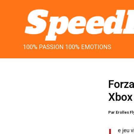
Aller
au
contenu
100% PASSION 100% EMOTIONS
Forza
Xbox
Par
Erolles F
L
e jeu v