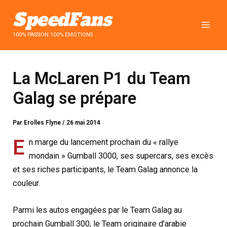
Aller
au
contenu
100% PASSION 100% EMOTIONS
La McLaren P1 du Team
Galag se prépare
Par
Erolles Flyne
/
26 mai 2014
E
n marge du lancement prochain du « rallye
mondain » Gumball 3000, ses supercars, ses excès
et ses riches participants, le Team Galag annonce la
couleur.
Parmi les autos engagées par le Team Galag au
prochain Gumball 300, le Team originaire d’arabie