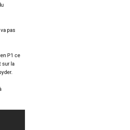
du
e va pas
ren P1 ce
 sur la
pyder.
à