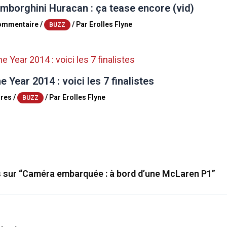
mborghini Huracan : ça tease encore (vid)
commentaire
/
/ Par
Erolles Flyne
BUZZ
e Year 2014 : voici les 7 finalistes
res
/
/ Par
Erolles Flyne
BUZZ
s sur “Caméra embarquée : à bord d’une McLaren P1”