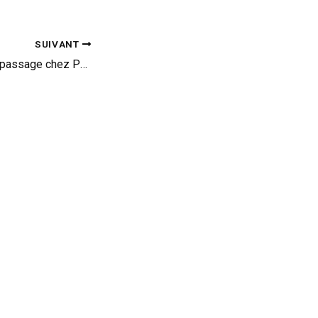
SUIVANT
Porsche Macan S : passage chez Porsche Exclusive