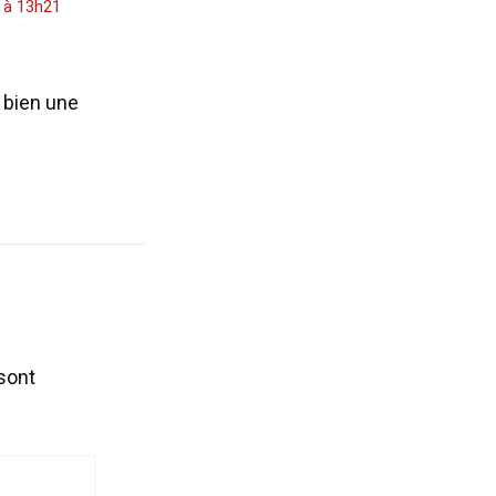
4 à 13h21
t bien une
sont