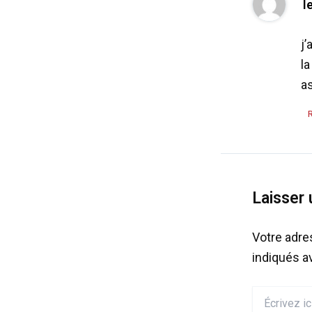
l
j’
la
as
Laisser
Votre adre
indiqués 
Écrivez
ici…