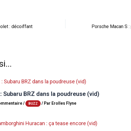
olet : décoiffant
i...
 : Subaru BRZ dans la poudreuse (vid)
commentaire
/
/ Par
Erolles Flyne
BUZZ