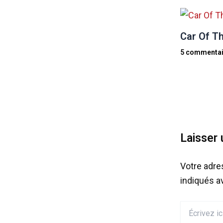
Car Of Th
5 commentai
Laisser
Votre adre
indiqués 
Écrivez
ici…