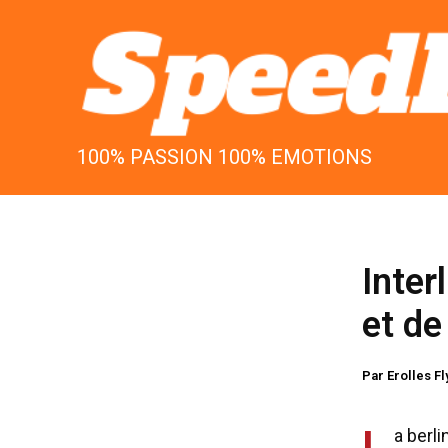
Aller
au
contenu
100% PASSION 100% EMOTIONS
Inter
et de
Par
Erolles F
L
a berl