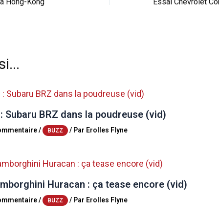
e à Hong-Kong
i...
 : Subaru BRZ dans la poudreuse (vid)
commentaire
/
/ Par
Erolles Flyne
BUZZ
mborghini Huracan : ça tease encore (vid)
commentaire
/
/ Par
Erolles Flyne
BUZZ