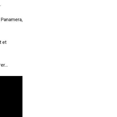
.
e Panamera,
t et
rer…