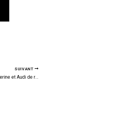
SUIVANT
Réveil-matin : Wolverine et Audi de retour (vid)