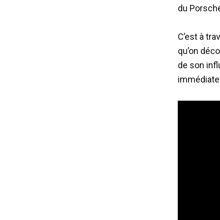
du Porsch
C’est à tr
qu’on déco
de son inf
immédiatem