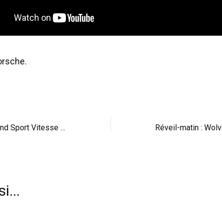
orsche.
Bugatti Veyron Grand Sport Vitesse Jean-Pierre Wimille
i...