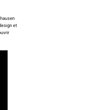
enhausen
design et
uvrir