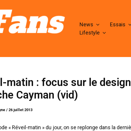
News
Essais
Lifestyle
l-matin : focus sur le desig
che Cayman (vid)
lyne
/
26 juillet 2013
ode « Réveil-matin » du jour, on se replonge dans la derni