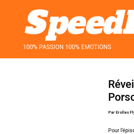
Aller
au
contenu
100% PASSION 100% EMOTIONS
Révei
Pors
Par
Erolles F
Pour l’épis